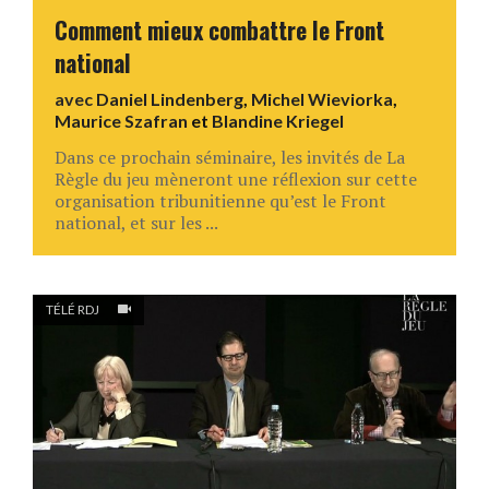
Comment mieux combattre le Front
national
avec
Daniel Lindenberg
,
Michel Wieviorka
,
Maurice Szafran
et
Blandine Kriegel
Dans ce prochain séminaire, les invités de La
Règle du jeu mèneront une réflexion sur cette
organisation tribunitienne qu’est le Front
national, et sur les ...
TÉLÉ RDJ