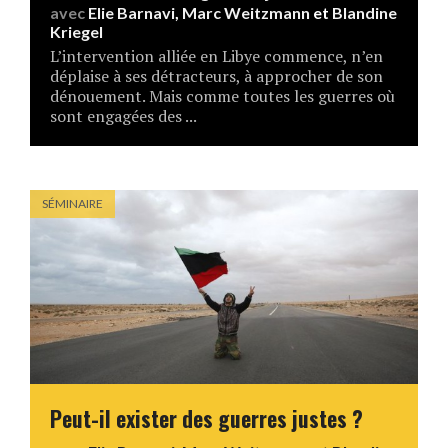
avec
Elie Barnavi
,
Marc Weitzmann
et
Blandine
Kriegel
L’intervention alliée en Libye commence, n’en
déplaise à ses détracteurs, à approcher de son
dénouement. Mais comme toutes les guerres où
sont engagées des ...
SÉMINAIRE
Peut-il exister des guerres justes ?