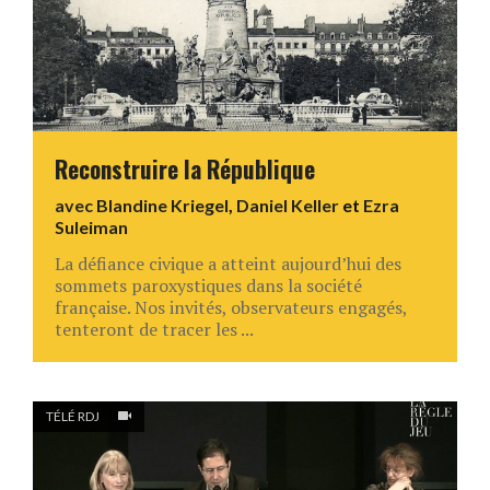
Reconstruire la République
avec
Blandine Kriegel
,
Daniel Keller
et
Ezra
Suleiman
La défiance civique a atteint aujourd’hui des
sommets paroxystiques dans la société
française. Nos invités, observateurs engagés,
tenteront de tracer les ...
TÉLÉ RDJ