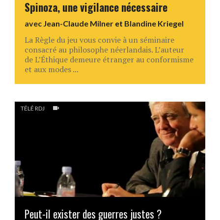
Spinoza, une vigilance nécessaire
avec
Jean-Claude Milner
et
Blandine Kriegel
La Règle du jeu vous convie à un séminaire
consacré au philosophe néerlandais. L’auteur
de L’Éthique demeure étranger au conformisme
et aux modes ...
TÉLÉ RDJ
Peut-il exister des guerres justes ?