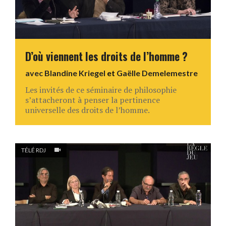
D’où viennent les droits de l’homme ?
avec
Blandine Kriegel
et
Gaëlle Demelemestre
Les invités de ce séminaire de philosophie
s’attacheront à penser la pertinence
universelle des droits de l’homme.
TÉLÉ RDJ