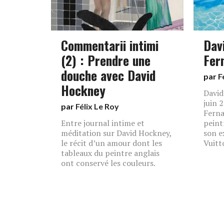
Commentarii intimi
Dav
(2) : Prendre une
Fer
douche avec David
par
F
Hockney
David
juin 2
par
Félix Le Roy
Ferna
Entre journal intime et
peint
méditation sur David Hockney,
son e
le récit d’un amour dont les
Vuitt
tableaux du peintre anglais
ont conservé les couleurs.