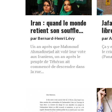
Iran : quand le monde
Jafa
retient son souffle…
libr
par
Bernard-Henri Lévy
par
A
Un an après que Mahmoud
Ça y 
Ahmadinejad ait volé leur vote
le cri
aux Iraniens, un an après le
(Panah
peuple de Téhéran ait
commencé de descendre dans
la rue...