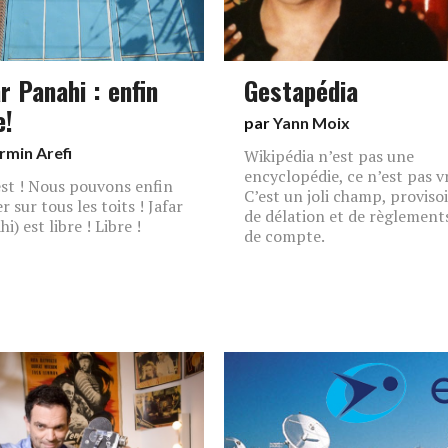
r Panahi : enfin
Gestapédia
e!
par
Yann Moix
rmin Arefi
Wikipédia n’est pas une
encyclopédie, ce n’est pas vr
est ! Nous pouvons enfin
C’est un joli champ, provisoi
er sur tous les toits ! Jafar
de délation et de règlement
i) est libre ! Libre !
de compte.