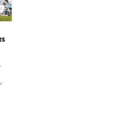
es
e
ue