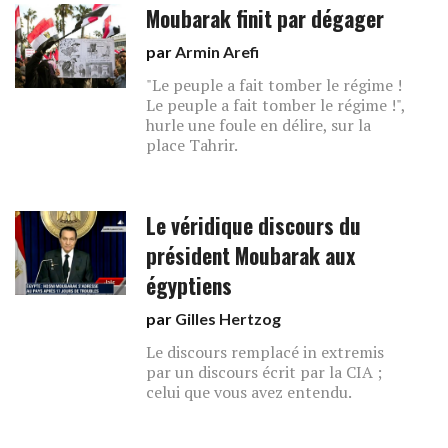
Moubarak finit par dégager
par
Armin Arefi
"Le peuple a fait tomber le régime !
Le peuple a fait tomber le régime !",
hurle une foule en délire, sur la
place Tahrir.
Le véridique discours du
président Moubarak aux
égyptiens
par
Gilles Hertzog
Le discours remplacé in extremis
par un discours écrit par la CIA ;
celui que vous avez entendu.