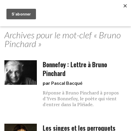
Archives pour le mot-clef « Bruno
Pinchard »
Bonnefoy : Lettre à Bruno
Pinchard
par
Pascal Bacqué
Réponse à Bruno Pinchard à propos
d'Yves Bonnefoy, le poète qui vient
d'entrer dans la Pléiade.
Les singes et les perroquets