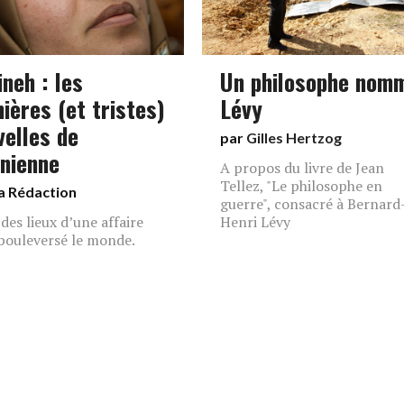
neh : les
Un philosophe nom
ières (et tristes)
Lévy
velles de
par
Gilles Hertzog
anienne
A propos du livre de Jean
Tellez, "Le philosophe en
a Rédaction
guerre", consacré à Bernard
 des lieux d’une affaire
Henri Lévy
 bouleversé le monde.