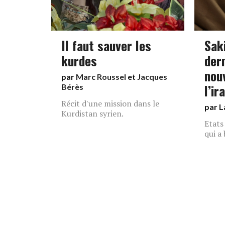
Il faut sauver les
Saki
kurdes
dern
nou
par
Marc Roussel
et
Jacques
l’ir
Bérès
Récit d'une mission dans le
par L
Kurdistan syrien.
Etats
qui a