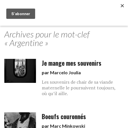
Archives pour le mot-clef
« Argentine »
Je mange mes souvenirs
par
Marcelo Joulia
Les souvenirs de chair de sa viande
maternelle le poursuivent toujours,
où qu’il aille.
Boeufs couronnés
par
Marc Minkowski