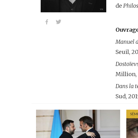
de
Philo


Ouvrage
Manuel de
Seuil, 2
Dostoïev
Million,
Dans la t
Sud, 201
SÉM