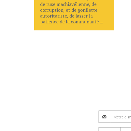
de ruse machiavélienne, de
corruption, et de gonflette
autoritariste, de lasser la
patience de la communauté ...