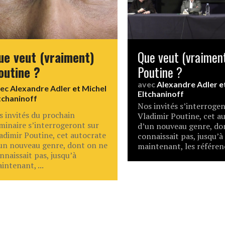
ue veut (vraiment)
Que veut (vraimen
outine ?
Poutine ?
avec
Alexandre Adler
e
vec
Alexandre Adler
et
Michel
Eltchaninoff
tchaninoff
Nos invités s’interrogen
s invités du prochain
Vladimir Poutine, cet a
minaire s’interrogeront sur
d’un nouveau genre, do
adimir Poutine, cet autocrate
connaissait pas, jusqu’à
un nouveau genre, dont on ne
maintenant, les référenc
nnaissait pas, jusqu’à
intenant, ...