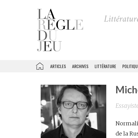
ARTICLES
ARCHIVES
LITTÉRATURE
POLITIQU
Mich
Essayist
Normalie
de la Ru