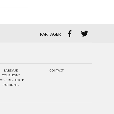


PARTAGER
LA REVUE
CONTACT
TOUS LES N°
OTRE DERNIER N°
S’ABONNER