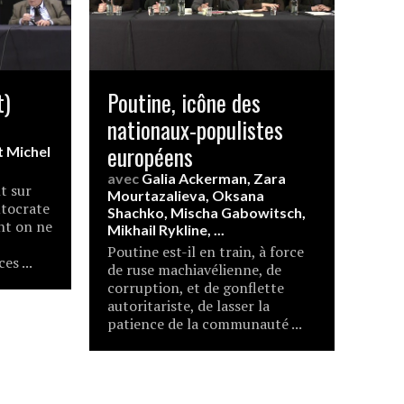
t)
Poutine, icône des
nationaux-populistes
européens
t
Michel
avec
Galia Ackerman
,
Zara
t sur
Mourtazalieva
,
Oksana
utocrate
Shachko
,
Mischa Gabowitsch
,
nt on ne
Mikhail Rykline
, ...
Poutine est-il en train, à force
es ...
de ruse machiavélienne, de
corruption, et de gonflette
autoritariste, de lasser la
patience de la communauté ...