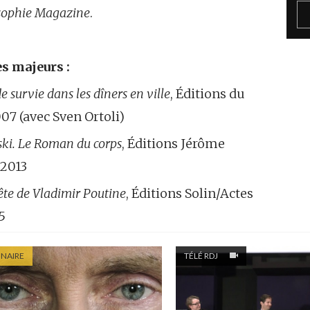
sophie Magazine
.
s majeurs :
 survie dans les dîners en ville
, Éditions du
007 (avec Sven Ortoli)
ski. Le Roman du corps
, Éditions Jérôme
 2013
ête de Vladimir Poutine
, Éditions Solin/Actes
5
INAIRE
TÉLÉ RDJ