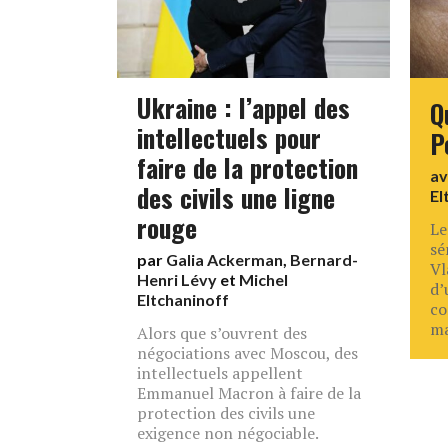
Ukraine : l’appel des
Q
intellectuels pour
P
faire de la protection
a
des civils une ligne
El
rouge
Le
sé
par
Galia Ackerman
,
Bernard-
Vl
Henri Lévy
et
Michel
d’
Eltchaninoff
co
ma
Alors que s’ouvrent des
négociations avec Moscou, des
intellectuels appellent
Emmanuel Macron à faire de la
protection des civils une
exigence non négociable.