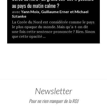
au pays du matin calme ?
avec
Yann Moix
,
Guillaume Erner
et
Michael
Sztanke
La Corée du Nord est considérée comme le pays
le plus opaque du monde. Mais qu’a-t-on dit
une fois cette sentence prononcée ? Rien. Sinon
que cette opacité ...
Newsletter
Pour ne rien manquer de la RDJ