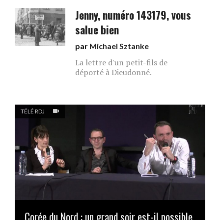
Jenny, numéro 143179, vous
salue bien
par
Michael Sztanke
La lettre d'un petit-fils de
déporté à Dieudonné.
TÉLÉ RDJ
Corée du Nord : un grand soir est-il possible