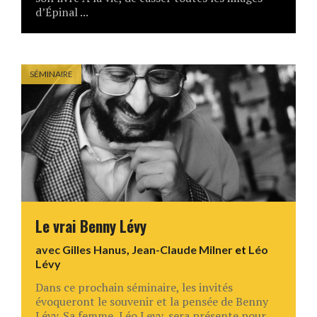
d’Épinal ...
SÉMINAIRE
Le vrai Benny Lévy
avec
Gilles Hanus
,
Jean-Claude Milner
et
Léo
Lévy
Dans ce prochain séminaire, les invités
évoqueront le souvenir et la pensée de Benny
Lévy. Sa femme, Léo Levy, sera présente pour