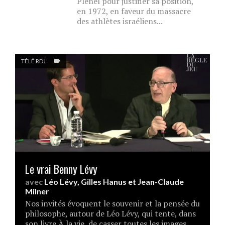
Plenel pour justifier sa position,
en 1972, en faveur du massacre
des athlètes israéliens...
TÉLÉ RDJ
Le vrai Benny Lévy
avec
Léo Lévy
,
Gilles Hanus
et
Jean-Claude
Milner
Nos invités évoquent le souvenir et la pensée du
philosophe, autour de Léo Lévy, qui tente, dans
son livre À la vie, de casser toutes les images