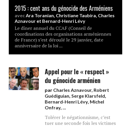
2015 : cent ans du génocide des Arméniens
avec
Ara Toranian
,
Christiane Taubira
,
Charles
Aznavour
et
Bernard-Henri Lévy
Le dîner annuel du CCAF (Conseil de
coordinations des organisations arméniennes
de France) s’est déroulé le 29 janvier, date
anniversaire de la loi ...
Appel pour le « respect »
du génocide arménien
par
Charles Aznavour
,
Robert
Guédiguian
,
Serge Klarsfeld
,
Bernard-Henri Lévy
,
Michel
Onfray
, ...
Tolérer le négationnisme, c’est
tuer une seconde fois les victimes