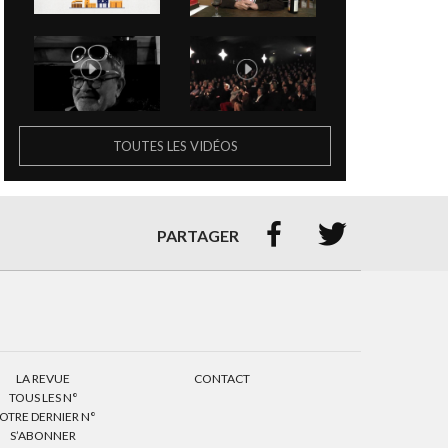
TOUTES LES VIDÉOS


PARTAGER
LA REVUE
CONTACT
TOUS LES N°
OTRE DERNIER N°
S’ABONNER