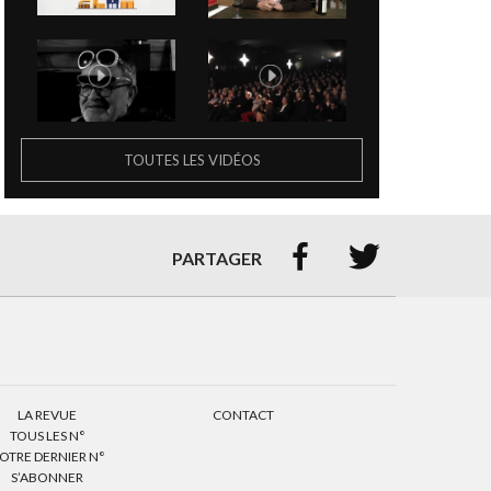
TOUTES LES VIDÉOS


PARTAGER
LA REVUE
CONTACT
TOUS LES N°
OTRE DERNIER N°
S’ABONNER