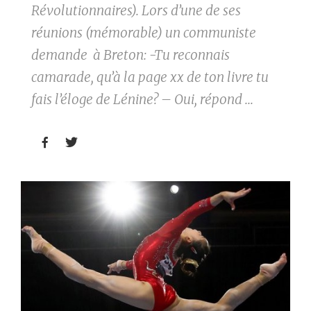
Révolutionnaires). Lors d’une de ses
réunions (mémorable) un communiste
demande à Breton: -Tu reconnais
camarade, qu’à la page xx de ton livre tu
fais l’éloge de Lénine? – Oui, répond ...

