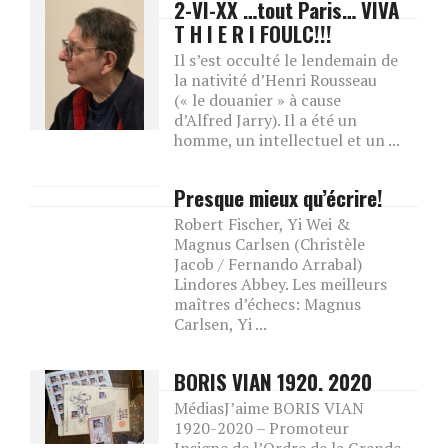
2-VI-XX …tout Paris… VIVA
T H I E R I FOULC!!!
Il s’est occulté le lendemain de
la nativité d’Henri Rousseau
(« le douanier » à cause
d’Alfred Jarry). Il a été un
homme, un intellectuel et un ...
Presque mieux qu’écrire!
Robert Fischer, Yi Wei &
Magnus Carlsen (Christèle
Jacob / Fernando Arrabal)
Lindores Abbey. Les meilleurs
maîtres d’échecs: Magnus
Carlsen, Yi ...
BORIS VIAN 1920. 2020
MédiasJ’aime BORIS VIAN
1920-2020 – Promoteur
Insigne de l’Ordre de la Grande