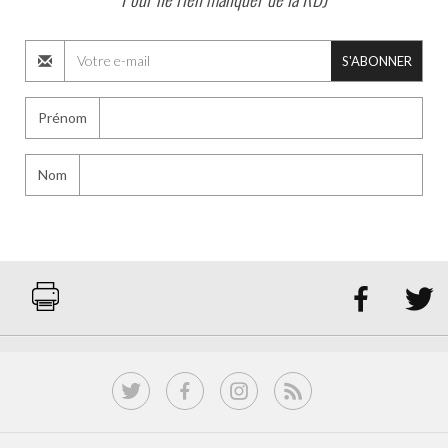
S'ABONNER
Prénom
Nom

