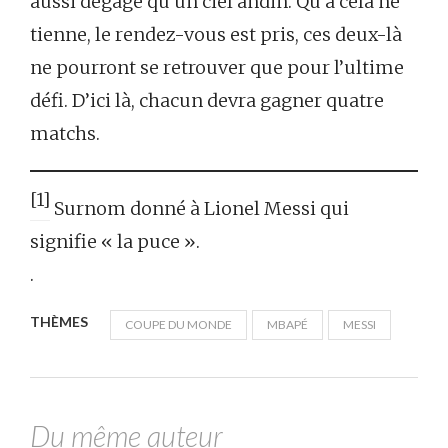
aussi dégagé qu’un ciel andin. Qu’à cela ne
tienne, le rendez-vous est pris, ces deux-là
ne pourront se retrouver que pour l’ultime
défi. D’ici là, chacun devra gagner quatre
matchs.
[1]
Surnom donné à Lionel Messi qui
signifie « la puce ».
.
THÈMES
COUPE DU MONDE
MBAPÉ
MESSI
Du même auteur