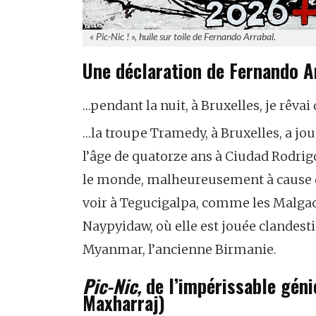
« Pic-Nic ! », huile sur toile de Fernando Arrabal.
Une déclaration de Fernando A
…pendant la nuit, à Bruxelles, je rêvai
…la troupe Tramedy, à Bruxelles, a jo
l’âge de quatorze ans à Ciudad Rodrig
le monde, malheureusement à cause de 
voir à Tegucigalpa, comme les Malga
Naypyidaw, où elle est jouée clandes
Myanmar, l’ancienne Birmanie.
Pic-Nic,
de l’impérissable géni
Maxharraj)