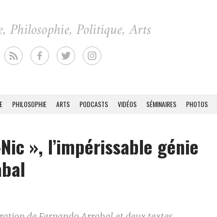
E
PHILOSOPHIE
ARTS
PODCASTS
VIDÉOS
SÉMINAIRES
PHOTOS
-Nic », l’impérissable génie
abal
ration de Fernando Arrabal et deux textes