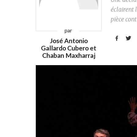
éclairent 
pièce con
par


José Antonio
Gallardo Cubero
et
Chaban Maxharraj