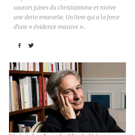
sources juives du christianisme et ravive
une dette ensevelie. Un livre qui a la force
d’une « évidence massive ».

