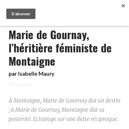
Marie de Gournay,
l’héritière féministe de
Montaigne
par
Isabelle Maury
19 mai 2026
À Montaigne, Marie de Gournay dut un destin
; à Marie de Gournay, Montaigne dut sa
postérité. Eclairage sur une dette réciproque.