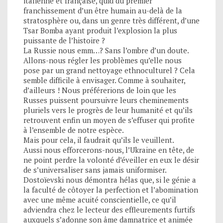
italienne et française, quid du premier
franchissement d’un être humain au-delà de la
stratosphère ou, dans un genre très différent, d’une
Tsar Bomba ayant produit l’explosion la plus
puissante de l’histoire ?
La Russie nous emm…? Sans l’ombre d’un doute.
Allons-nous régler les problèmes qu’elle nous
pose par un grand nettoyage ethnoculturel ? Cela
semble difficile à envisager. Comme à souhaiter,
d’ailleurs ! Nous préférerions de loin que les
Russes puissent poursuivre leurs cheminements
pluriels vers le progrès de leur humanité et qu’ils
retrouvent enfin un moyen de s’effuser qui profite
à l’ensemble de notre espèce.
Mais pour cela, il faudrait qu’ils le veuillent.
Aussi nous efforcerons-nous, l’Ukraine en tête, de
ne point perdre la volonté d’éveiller en eux le désir
de s’universaliser sans jamais uniformiser.
Dostoïevski nous démontra hélas que, si le génie a
la faculté de côtoyer la perfection et l’abomination
avec une même acuité conscientielle, ce qu’il
adviendra chez le lecteur des effleurements furtifs
auxquels s’adonne son âme damnatrice et animée