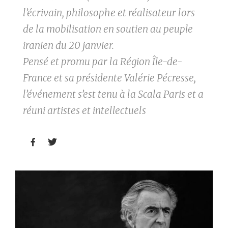
l’écrivain, philosophe et réalisateur lors
de la mobilisation en soutien au peuple
iranien du 20 janvier.
Pensé et promu par la Région Île-de-
France et sa présidente Valérie Pécresse,
l’événement s’est tenu à la Scala Paris et a
réuni artistes et intellectuels

