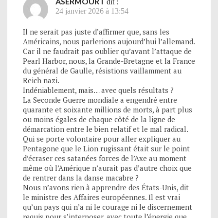
ASERMOURT
dit :
24 janvier 2026 à 13:54
Il ne serait pas juste d’affirmer que, sans les
Américains, nous parlerions aujourd’hui l’allemand.
Car il ne faudrait pas oublier qu’avant l’attaque de
Pearl Harbor, nous, la Grande-Bretagne et la France
du général de Gaulle, résistions vaillamment au
Reich nazi.
Indéniablement, mais… avec quels résultats ?
La Seconde Guerre mondiale a engendré entre
quarante et soixante millions de morts, à part plus
ou moins égales de chaque côté de la ligne de
démarcation entre le bien relatif et le mal radical.
Qui se porte volontaire pour aller expliquer au
Pentagone que le Lion rugissant était sur le point
d’écraser ces satanées forces de l’Axe au moment
même où l’Amérique n’aurait pas d’autre choix que
de rentrer dans la danse macabre ?
Nous n’avons rien à apprendre des États-Unis, dit
le ministre des Affaires européennes. Il est vrai
qu’un pays qui n’a ni le courage ni le discernement
requis pour s’interposer, avec toute l’énergie que