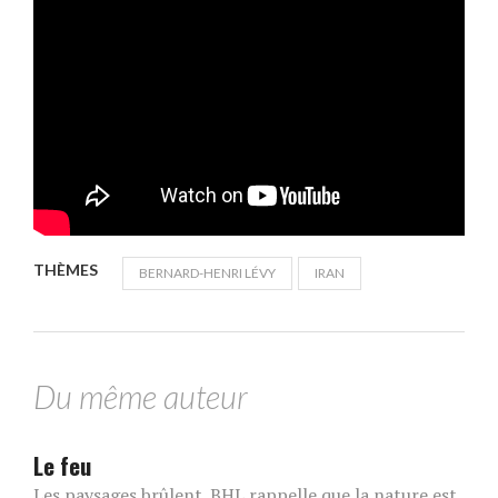
THÈMES
BERNARD-HENRI LÉVY
IRAN
Du même auteur
Le feu
Les paysages brûlent. BHL rappelle que la nature est