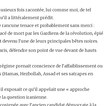
plusieurs fois racontée, lui comme moi, de tel
il a littéralement prédit.
e rancune tenace et probablement sans merci :
cé de mort par les Gardiens de la révolution, épié
st devenu l’une de leurs principales bêtes noires.
à Paris, défendre son point de vue devant de hauts
 régime prenait conscience de l’affaiblissement ou
es (Hamas, Hezbollah, Assad et ses satrapes en
ù il exposait ce qu’il appelait une « approche
 la question iranienne.
e cosignée avec l’ancien candidat démocrate à la