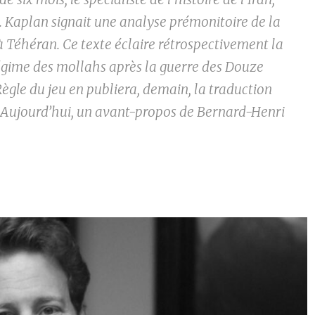
 Kaplan signait une analyse prémonitoire de la
à Téhéran. Ce texte éclaire rétrospectivement la
régime des mollahs après la guerre des Douze
Règle du jeu en publiera, demain, la traduction
. Aujourd’hui, un avant-propos de Bernard-Henri