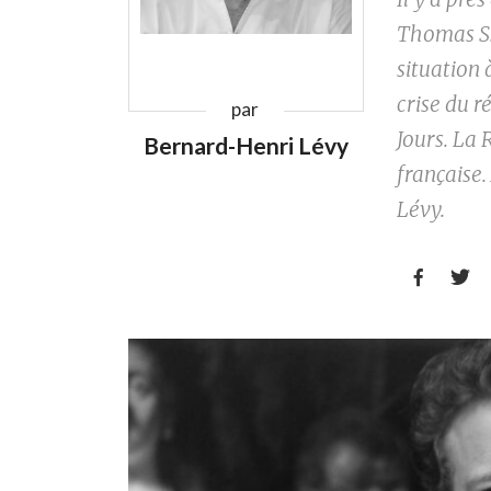
Thomas S.
situation 
crise du 
par
Jours. La 
Bernard-Henri Lévy
française
Lévy.

