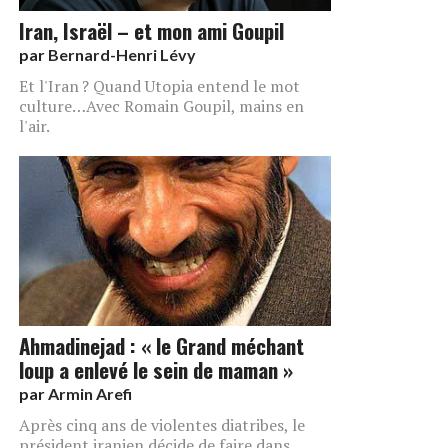
Iran, Israël – et mon ami Goupil
par
Bernard-Henri Lévy
Et l'Iran ? Quand Utopia entend le mot
culture…Avec Romain Goupil, mains en
l'air.
Ahmadinejad : « le Grand méchant
loup a enlevé le sein de maman »
par
Armin Arefi
Après cinq ans de violentes diatribes, le
président iranien décide de faire dans