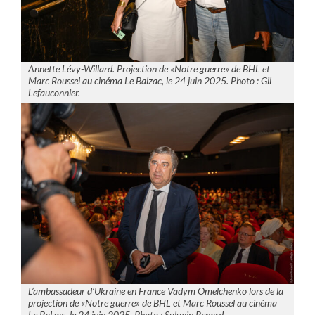
Annette Lévy-Willard. Projection de «Notre guerre» de BHL et
Marc Roussel au cinéma Le Balzac, le 24 juin 2025. Photo : Gil
Lefauconnier.
L’ambassadeur d’Ukraine en France Vadym Omelchenko lors de la
projection de «Notre guerre» de BHL et Marc Roussel au cinéma
Le Balzac, le 24 juin 2025. Photo : Sylvain Renard.