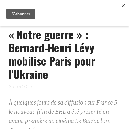
« Notre guerre » :
Bernard-Henri Lévy
mobilise Paris pour
l’Ukraine
25 juin 2025
À quelques jours de sa diffusion sur France 5,
le nouveau film de BHL a été présenté en
avant-première au cinéma Le Balzac lors