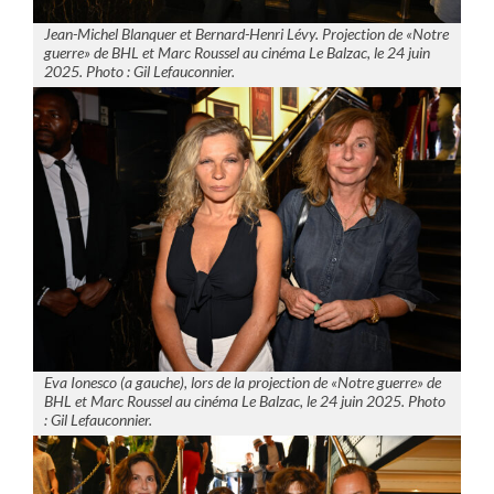
Jean-Michel Blanquer et Bernard-Henri Lévy. Projection de «Notre
guerre» de BHL et Marc Roussel au cinéma Le Balzac, le 24 juin
2025. Photo : Gil Lefauconnier.
Eva Ionesco (a gauche), lors de la projection de «Notre guerre» de
BHL et Marc Roussel au cinéma Le Balzac, le 24 juin 2025. Photo
: Gil Lefauconnier.