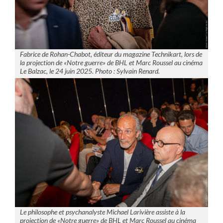
Fabrice de Rohan-Chabot, éditeur du magazine Technikart, lors de
la projection de «Notre guerre» de BHL et Marc Roussel au cinéma
Le Balzac, le 24 juin 2025. Photo : Sylvain Renard.
Le philosophe et psychanalyste Michael Larivière assiste à la
projection de «Notre guerre» de BHL et Marc Roussel au cinéma