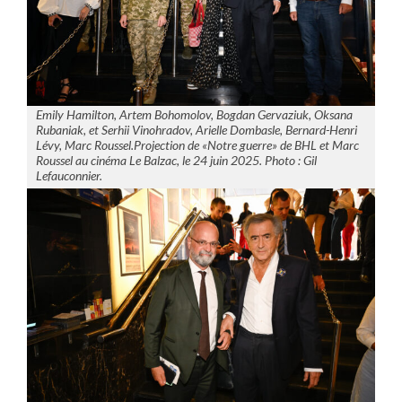
Emily Hamilton, Artem Bohomolov, Bogdan Gervaziuk, Oksana
Rubaniak, et Serhii Vinohradov, Arielle Dombasle, Bernard-Henri
Lévy, Marc Roussel.Projection de «Notre guerre» de BHL et Marc
Roussel au cinéma Le Balzac, le 24 juin 2025. Photo : Gil
Lefauconnier.