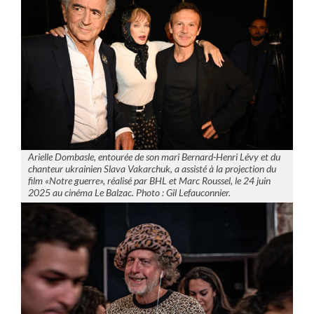
Arielle Dombasle, entourée de son mari Bernard-Henri Lévy et du
chanteur ukrainien Slava Vakarchuk, a assisté à la projection du
film «Notre guerre», réalisé par BHL et Marc Roussel, le 24 juin
2025 au cinéma Le Balzac. Photo : Gil Lefauconnier.