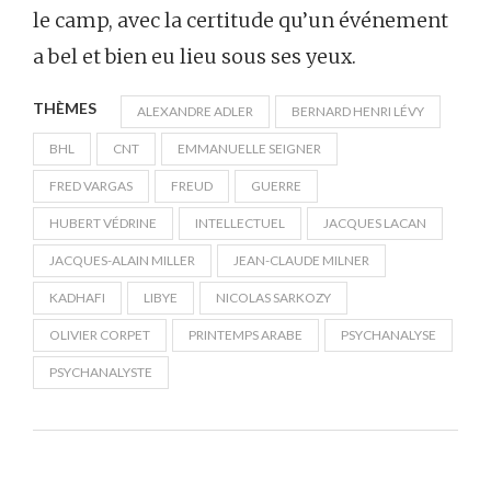
le camp, avec la certitude qu’un événement
a bel et bien eu lieu sous ses yeux.
THÈMES
ALEXANDRE ADLER
BERNARD HENRI LÉVY
BHL
CNT
EMMANUELLE SEIGNER
FRED VARGAS
FREUD
GUERRE
HUBERT VÉDRINE
INTELLECTUEL
JACQUES LACAN
JACQUES-ALAIN MILLER
JEAN-CLAUDE MILNER
KADHAFI
LIBYE
NICOLAS SARKOZY
OLIVIER CORPET
PRINTEMPS ARABE
PSYCHANALYSE
PSYCHANALYSTE