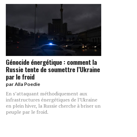
Génocide énergétique : comment la
Russie tente de soumettre l’Ukraine
par le froid
par
Alla Poedie
En s’attaquant méthodiquement aux
infrastructures énergétiques de l’Ukraine
en plein hiver, la Russie cherche à briser un
peuple par le froid.