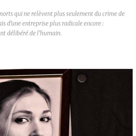
 morts qui ne relèvent plus seulement du crime de
is d’une entreprise plus radicale encore :
nt délibéré de l’humain.