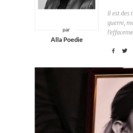
Il est des
guerre, ma
par
l’effaceme
Alla Poedie

