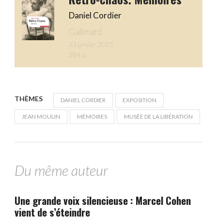
Daniel Cordier
Gallimard
23 janvier 2025
384 p.
THÈMES
DANIEL CORDIER
EXPOSITION
JEAN MOULIN
MÉMOIRES
MUSÉE DE LA LIBÉRATION
Du même auteur
Une grande voix silencieuse : Marcel Cohen
vient de s’éteindre