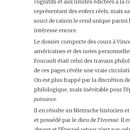
cognitifs et aux limites édictées à la c
représentant des enfers réels, mais sa
souci de raison le rend unique parmi l
intéresse encore.
Le dossier comporte des cours à Vinc
américaines et des notes personnelles
Foucault était celui des travaux philo
de ces pages révèle une vraie circulat
On est plus frappé par la discrétion d
philologique, mais inévitable pour l’é
puissance
.
Il en résulte un Nietzsche historien et
et possédé par le dieu de l’ivresse. Il
absent et l’Éternel retour n’est pas ce