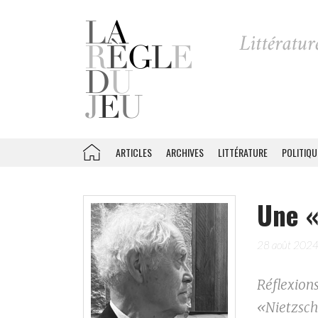
ARTICLES
ARCHIVES
LITTÉRATURE
POLITIQU
Une «
28 août 202
Réflexion
«Nietzsch