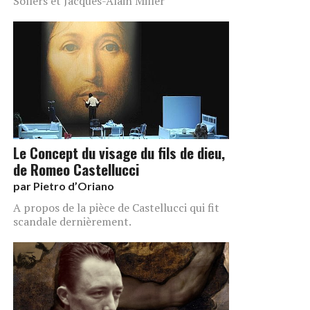
Sollers et Jacques-Alain Miller
Le Concept du visage du fils de dieu,
de Romeo Castellucci
par
Pietro d’Oriano
A propos de la pièce de Castellucci qui fit
scandale dernièrement.