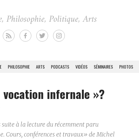
E
PHILOSOPHIE
ARTS
PODCASTS
VIDÉOS
SÉMINAIRES
PHOTOS
 vocation infernale »?
4
s suite à la lecture du récemment paru
e. Cours, conférences et travaux» de Michel