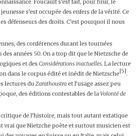
onnaissance. Foucault s’est fait, pour finir, le
 jeunesse s’est occupée des enfers de la vérité. Ce
es défenseurs des droits. C’est pourquoi il nous
ennes, des conférences durant les tournées
 des années 50. On a trop dit que le Nietzsche de
logiques et des
Considérations inactuelles
. La lecture
[5]
ion dans le corpus édité et inédit de Nietzsche
.
es lectures du
Zarathoustra
et l’usage assez peu
poque, des éditions contestables de la
Volonté de
 critique de l’histoire, mais tout autant extatique
 est vrai que Nietzche poète et surtout musicien est
lui des voyages en Suisse ou en Italie, mais celui