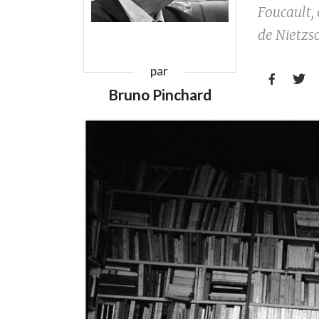
Foucault, 
de Nietzs
par


Bruno Pinchard