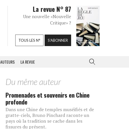
La revue N° 87
Une nouvelle «Nouvelle
Critique» ?
TOUS LES N°
S'ABONNER
AUTEURS
LA REVUE
Du même auteur
Promenades et souvenirs en Chine
profonde
Dans une Chine de temples muséifiés et de
gratte-ciels, Bruno Pinchard raconte un
pays où la tradition se cache dans les
fissures du présent.