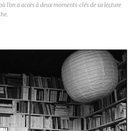
où l’on a accès à deux moments-clés de sa lecture
che.