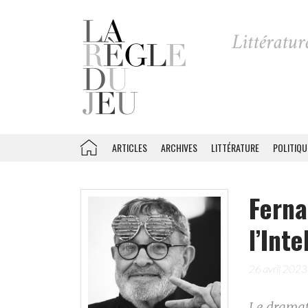
ARTICLES
ARCHIVES
LITTÉRATURE
POLITIQU
Ferna
l’Inte
26 avril 2023
Le dramat