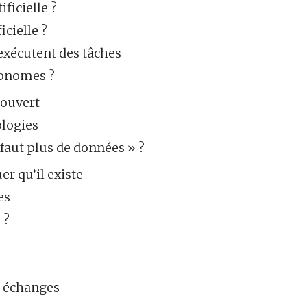
ficielle ?
icielle ?
xécutent des tâches
tonomes ?
couvert
logies
l faut plus de données » ?
er qu’il existe
es
 ?
s échanges