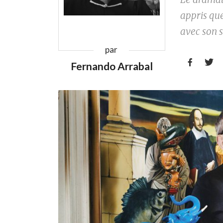
appris que
avec son s
par


Fernando Arrabal