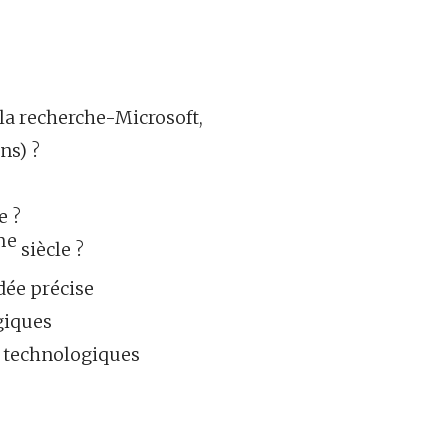
 la recherche-Microsoft,
ns) ?
e ?
me
siècle ?
dée précise
giques
s technologiques