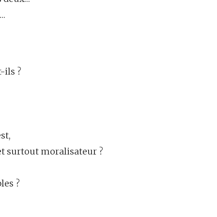
n…
-ils ?
st,
t surtout moralisateur ?
les ?