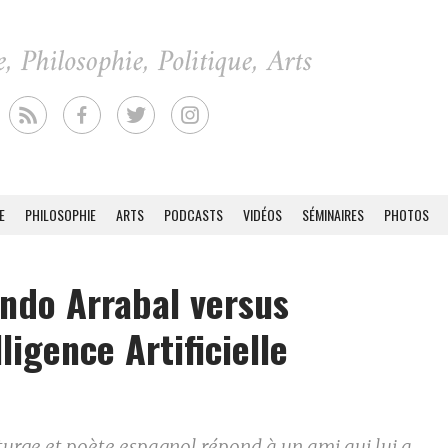
E
PHILOSOPHIE
ARTS
PODCASTS
VIDÉOS
SÉMINAIRES
PHOTOS
ndo Arrabal versus
lligence Artificielle
urge et poète espagnol répond à un ami qui lui a