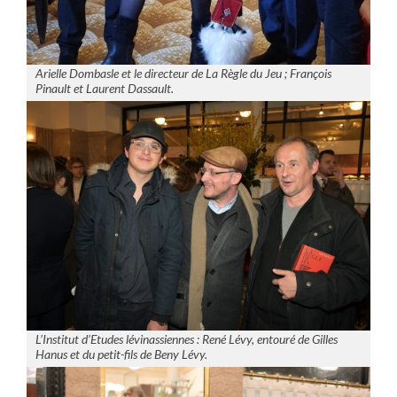
Arielle Dombasle et le directeur de La Règle du Jeu ; François
Pinault et Laurent Dassault.
L’Institut d’Etudes lévinassiennes : René Lévy, entouré de Gilles
Hanus et du petit-fils de Beny Lévy.