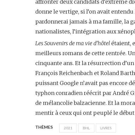
affronter deux candidats d’extrême dro
donne le vertige, si l’on avait entendu
pardonnerai jamais à ma famille, la g
nationalistes, l’intégration aux xéno
Les Souvenirs de ma vie d’hôtel
étaient, 
meilleurs romans de cette rentrée. U
cinquante ans. Et la résurrection d’un
François Reichenbach et Roland Barth
puissant Google n’avait pas encore dé
typhon conradien réécrit par André Gid
de mélancolie balzacienne. Et la moral
mentir à ceux qui ont peuplé le début d
THÈMES
2021
BHL
LIVRES