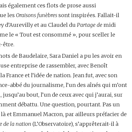
ais également ces flots de prose aussi
que les
Oraisons funèbres
sont inspirées. Fallait-il
ey d’Aurevilly et au Claudel du
Partage de
midi
ême le « Tout est consommé », pour sceller le
-être.
ots de Baudelaire, Sara Daniel a pu les avoir en
ieuse entreprise de rassembler, avec Benoît
la France et l’idée de nation. Jean fut, avec son
ince-abbé du journalisme, l’un des aînés qui m’ont
, jusqu’au bout, l’un de ceux avec qui j’aurai, sur
emment débattu. Une question, pourtant. Pas un
 là et Emmanuel Macron, par ailleurs préfacier de
e de la nation
(L’Observatoire), s’apprêterait-il à