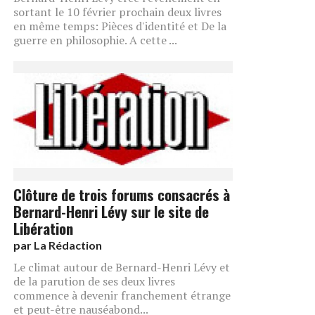
sortant le 10 février prochain deux livres
en même temps: Pièces d'identité et De la
guerre en philosophie. A cette ...
Clôture de trois forums consacrés à
Bernard-Henri Lévy sur le site de
Libération
par
La Rédaction
Le climat autour de Bernard-Henri Lévy et
de la parution de ses deux livres
commence à devenir franchement étrange
et peut-être nauséabond...