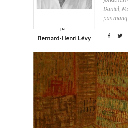
Daniel, Ma
pas manq
par


Bernard-Henri Lévy