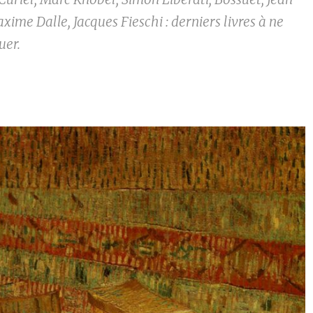
xime Dalle, Jacques Fieschi : derniers livres à ne
uer.