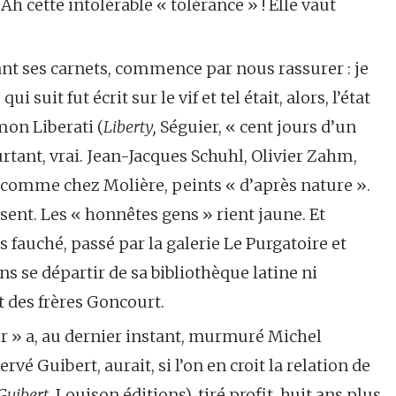
 Ah cette intolérable « tolérance » ! Elle vaut
nt ses carnets, commence par nous rassurer : je
ui suit fut écrit sur le vif et tel était, alors, l’état
mon Liberati (
Liberty,
Séguier, « cent jours d’un
urtant, vrai. Jean-Jacques Schuhl, Olivier Zahm,
t, comme chez Molière, peints « d’après nature ».
sent. Les « honnêtes gens » rient jaune. Et
s fauché, passé par la galerie Le Purgatoire et
ns se départir de sa bibliothèque latine ni
 des frères Goncourt.
r » a, au dernier instant, murmuré Michel
é Guibert, aurait, si l’on en croit la relation de
Guibert,
Louison éditions), tiré profit, huit ans plus