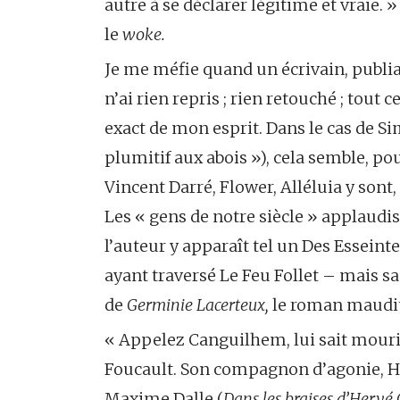
autre à se déclarer légitime et vraie. »
le
woke.
Je me méfie quand un écrivain, publia
n’ai rien repris ; rien retouché ; tout ce q
exact de mon esprit. Dans le cas de Si
plumitif aux abois »), cela semble, po
Vincent Darré, Flower, Alléluia y son
Les « gens de notre siècle » applaudis
l’auteur y apparaît tel un Des Esseinte
ayant traversé Le Feu Follet – mais sa
de
Germinie Lacerteux,
le roman maudit
« Appelez Canguilhem, lui sait mouri
Foucault. Son compagnon d’agonie, Herv
Maxime Dalle (
Dans les braises d’Hervé 