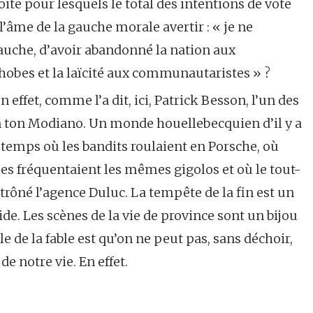
ite pour lesquels le total des intentions de vote
 l’âme de la gauche morale avertir : « je ne
auche, d’avoir abandonné la nation aux
phobes et la laïcité aux communautaristes » ?
en effet, comme l’a dit, ici, Patrick Besson, l’un des
n ton Modiano. Un monde houellebecquien d’il y a
 temps où les bandits roulaient en Porsche, où
es fréquentaient les mêmes gigolos et où le tout-
trôné l’agence Duluc. La tempête de la fin est un
e. Les scènes de la vie de province sont un bijou
e de la fable est qu’on ne peut pas, sans déchoir,
e notre vie. En effet.