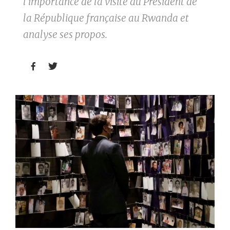
l'importance de la visite du Président de
la République française au Rwanda et
analyse ses propos.

