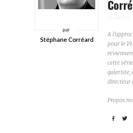
Corr
11 mai 2021
par
A l’appro
Stéphane Corréard
pour le 19
reviennen
cette séri
galeriste,
directeur 
Propos rec

