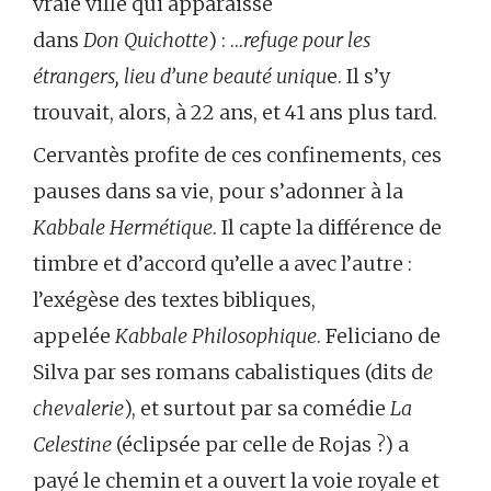
vraie ville qui apparaisse
dans
Don
Quichotte
) : …
refuge pour les
étrangers, lieu d’une beauté uniqu
e. Il s’y
trouvait, alors, à 22 ans, et 41 ans plus tard.
Cervantès profite de ces confinements, ces
pauses dans sa vie, pour s’adonner à la
Kabbale Hermétique
. Il capte la différence de
timbre et d’accord qu’elle a avec l’autre :
l’exégèse des textes bibliques,
appelée
Kabbale Philosophique
. Feliciano de
Silva par ses romans cabalistiques (dits d
e
chevalerie
), et surtout par sa comédie
La
Celestine
(éclipsée par celle de Rojas ?) a
payé le chemin et a ouvert la voie royale et