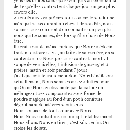
yeux des brutes sans épaisseur qui s’assoient sur la
dette qu’elles contractent chaque jour un peu plus
envers elle.
Attentifs aux symptômes tout comme le serait une
mère patrie accourant au chevet de son Fils, nous
sommes aussi en droit d’en connaître un peu plus,
nous qui Le sommes, dès lors qu’il a choisi de Nous
être.
Il serait tout de même curieux que Notre médecin
traitant diafoire sa vie, au faîte de sa carrière, en se
contentant de Nous prescrire contre la mort : 1
soupe de vermicelles, 1 infusion de ginseng et 3
prières, matin et soir pendant 7 jours.
Quel que soit le traitement dont Nous bénéficions
actuellement, Nous sommes assez adultes pour
qu’On ne Nous en dissimule pas la nature en
mélangeant ses composantes sous forme de
poudre magique au fond d’un pot à confiture
dégoulinant de mièvres sentiments.
Nous sommes de tout cœur avec Nous.
Nous Nous souhaitons un prompt rétablissement.
Nous allons Nous en tirer ; c’est sûr… enfin, On
croise les doigts.