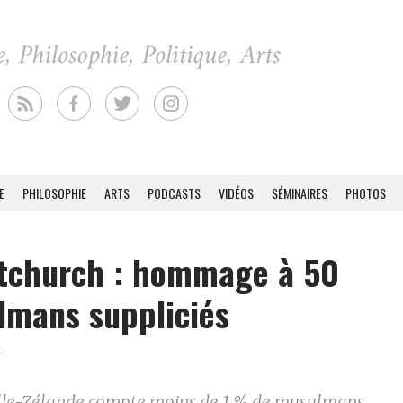
E
PHILOSOPHIE
ARTS
PODCASTS
VIDÉOS
SÉMINAIRES
PHOTOS
stchurch : hommage à 50
mans suppliciés
9
le-Zélande compte moins de 1 % de musulmans.