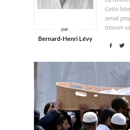
Cette biza
serait pro
trouver sa
par
Bernard-Henri Lévy

