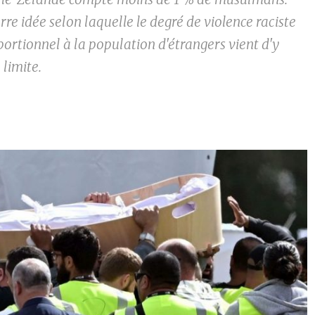
rre idée selon laquelle le degré de violence raciste
portionnel à la population d'étrangers vient d'y
 limite.