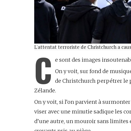
L'attentat terroriste de Christchurch a cau
C
e sont des images insoutenab
On y voit, sur fond de musiq
de Christchurch perpétrer le p
Zélande.
On y voit, si l’on parvient à surmonter l’
viser avec une minutie sadique les co
d’une autre, un mouroir sans limites 
croyants pris au piège.