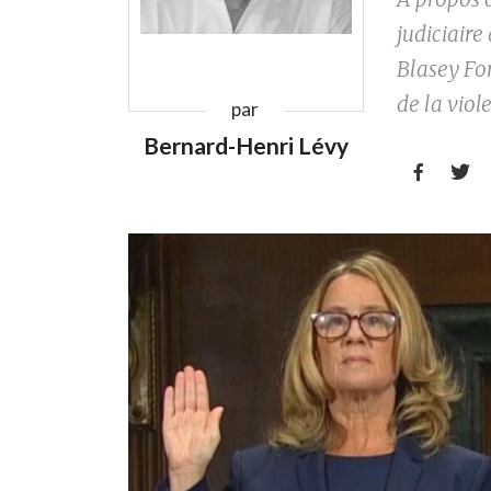
judiciaire
Blasey For
de la viol
par
Bernard-Henri Lévy

