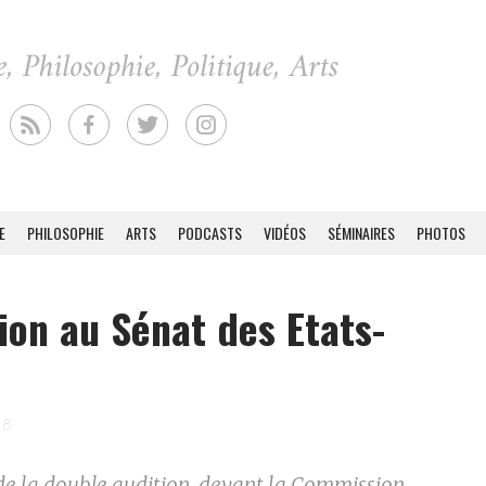
E
PHILOSOPHIE
ARTS
PODCASTS
VIDÉOS
SÉMINAIRES
PHOTOS
ion au Sénat des Etats-
18
de la double audition, devant la Commission