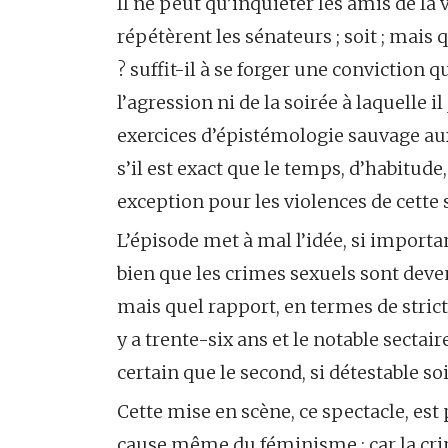
Il ne peut qu’inquiéter les amis de la
répétèrent les sénateurs ; soit ; mais 
? suffit-il à se forger une conviction
l’agression ni de la soirée à laquelle i
exercices d’épistémologie sauvage auxqu
s’il est exact que le temps, d’habitude,
exception pour les violences de cette 
L’épisode met à mal l’idée, si important
bien que les crimes sexuels sont deve
mais quel rapport, en termes de stricte
y a trente-six ans et le notable sectair
certain que le second, si détestable so
Cette mise en scène, ce spectacle, est
cause même du féminisme : car la crim