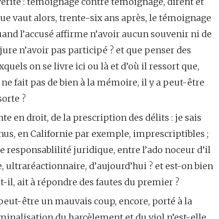
 vérité : témoignage contre témoignage, dirent et
que vaut alors, trente-six ans après, le témoignage
 quand l’accusé affirme n’avoir aucun souvenir ni de
l jure n’avoir pas participé ? et que penser des
els on se livre ici ou là et d’où il ressort que,
 ne fait pas de bien à la mémoire, il y a peut-être
sorte ?
e en droit, de la prescription des délits : je sais
nus, en Californie par exemple, imprescriptibles ;
 responsablilité juridique, entre l’ado noceur d’il
e, ultraréactionnaire, d’aujourd’hui ? et est-on bien
it-il, ait à répondre des fautes du premier ?
 peut-être un mauvais coup, encore, porté à la
inalisation du harcèlement et du viol n’est-elle