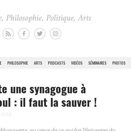
E
PHILOSOPHIE
ARTS
PODCASTS
VIDÉOS
SÉMINAIRES
PHOTOS
ste une synagogue à
ul : il faut la sauver !
e 2018
 découverte, au cœur de ce qui fut l’épicentre du