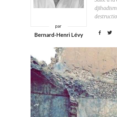
djiha­dis
destructi
par


Bernard-Henri Lévy