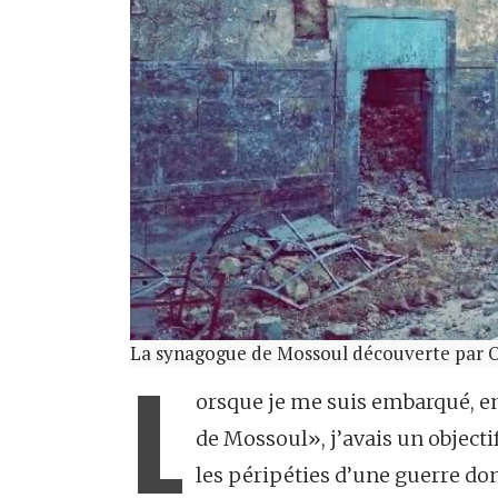
La synagogue de Mossoul découverte par 
L
orsque je me suis embarqué, en
de Mossoul», j’avais un objecti
les péripé­ties d’une guerre do