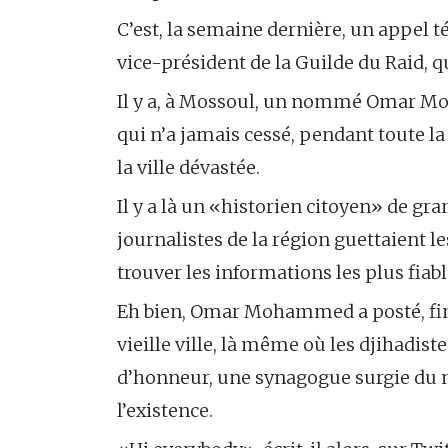
C’est, la semaine dernière, un appel
vice-président de la Guilde du Raid, q
Il y a, à Mossoul, un nommé Omar Mo
qui n’a jamais cessé, pendant toute la
la ville dé­vastée.
Il y a là un «historien citoyen» de gra
journalistes de la région guet­taient le
trou­ver les informations les plus fia
Eh bien, Omar Mohammed a posté, fin 
vieille ville, là même où les djihadist
d’honneur, une synagogue surgie du n
l’existence.