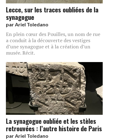
Lecce, sur les traces oubliées de la
synagogue
par
Ariel Toledano
En plein cœur des Pouilles, un nom de rue
a conduit à la découverte des vestiges
d’une synagogue et à la création d’un
musée. Récit.
La synagogue oubliée et les stèles
retrouvées : l’autre histoire de Paris
par
Ariel Toledano