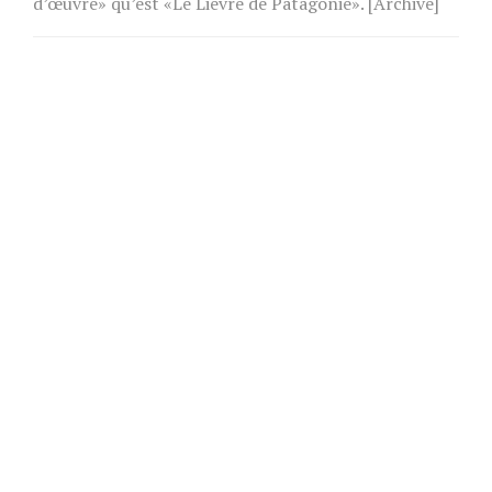
d’œuvre» qu’est «Le Lièvre de Patagonie». [Archive]