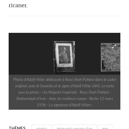
ricaner.
Photo d'Adolf Hitler dédicacée à Reza Shah Pahlavi dans le cadre
original, avec le Svastika et le signe d'Adolf Hitler (AH). Le texte
sous la photo : «Sa Majesté Impériale - Reza Shah Pahlavi -
Shahanshah d'Iran - Avec les meilleurs voeux - Berlin 12 mars
1936 - La signature d'Adolf Hitler».
THÈMES
ARYEN
BERNARD-HENRI LÉVY
BHL