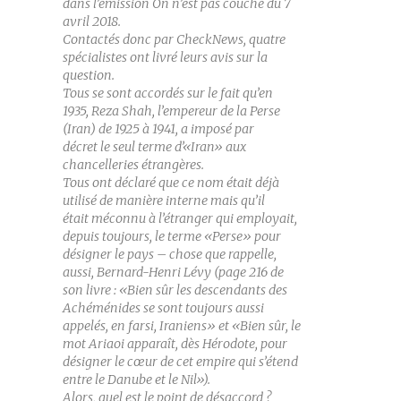
dans l’émission On n’est pas couché du 7
avril 2018.
Contactés donc par CheckNews, quatre
spécialistes ont livré leurs avis sur la
question.
Tous se sont accordés sur le fait qu’en
1935, Reza Shah, l’empereur de la Perse
(Iran) de 1925 à 1941, a imposé par
décret le seul terme d’«Iran» aux
chancelleries étrangères.
Tous ont déclaré que ce nom était déjà
utilisé de manière interne mais qu’il
était méconnu à l’étranger qui employait,
depuis toujours, le terme «Perse» pour
désigner le pays – chose que rappelle,
aussi, Bernard-Henri Lévy (page 216 de
son livre : «Bien sûr les descendants des
Achéménides se sont toujours aussi
appelés, en farsi, Iraniens» et «Bien sûr, le
mot Ariaoi apparaît, dès Hérodote, pour
désigner le cœur de cet empire qui s’étend
entre le Danube et le Nil»).
Alors, quel est le point de désaccord ?