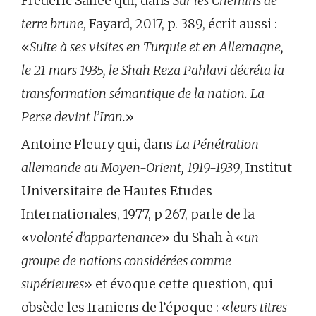
Frédéric Sallée qui, dans
Sur les Chemins de
terre brune
, Fayard, 2017, p. 389, écrit aussi :
«
Suite à ses visites en Turquie et en Allemagne,
le 21 mars 1935, le Shah Reza Pahlavi décréta la
transformation sémantique de la nation. La
Perse devint l’Iran.
»
Antoine Fleury qui, dans
La Pénétration
allemande au Moyen-Orient, 1919-1939
, Institut
Universitaire de Hautes Etudes
Internationales, 1977, p 267, parle de la
«
volonté d’appartenance
» du Shah à «
un
groupe de nations considérées comme
supérieures
» et évoque cette question, qui
obsède les Iraniens de l’époque : «
leurs titres