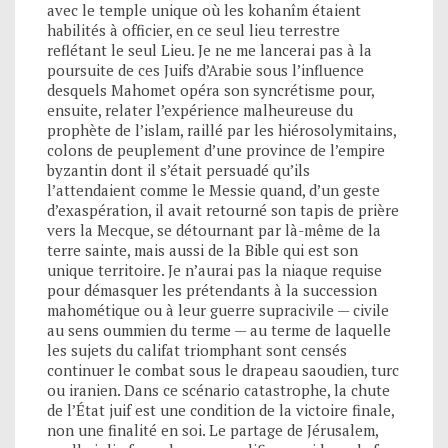
avec le temple unique où les kohanîm étaient
habilités à officier, en ce seul lieu terrestre
reflétant le seul Lieu. Je ne me lancerai pas à la
poursuite de ces Juifs d’Arabie sous l’influence
desquels Mahomet opéra son syncrétisme pour,
ensuite, relater l’expérience malheureuse du
prophète de l’islam, raillé par les hiérosolymitains,
colons de peuplement d’une province de l’empire
byzantin dont il s’était persuadé qu’ils
l’attendaient comme le Messie quand, d’un geste
d’exaspération, il avait retourné son tapis de prière
vers la Mecque, se détournant par là-même de la
terre sainte, mais aussi de la Bible qui est son
unique territoire. Je n’aurai pas la niaque requise
pour démasquer les prétendants à la succession
mahométique ou à leur guerre supracivile — civile
au sens oummien du terme — au terme de laquelle
les sujets du califat triomphant sont censés
continuer le combat sous le drapeau saoudien, turc
ou iranien. Dans ce scénario catastrophe, la chute
de l’État juif est une condition de la victoire finale,
non une finalité en soi. Le partage de Jérusalem,