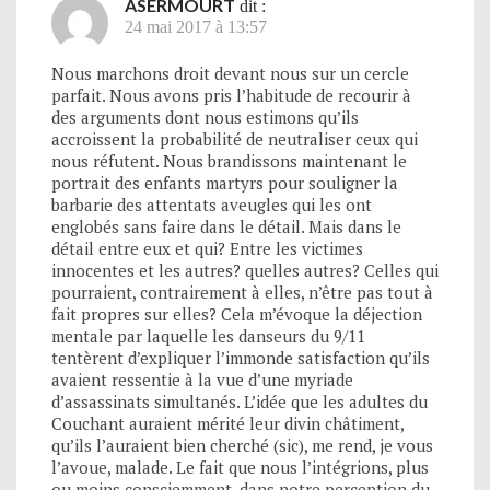
ASERMOURT
dit :
24 mai 2017 à 13:57
Nous marchons droit devant nous sur un cercle
parfait. Nous avons pris l’habitude de recourir à
des arguments dont nous estimons qu’ils
accroissent la probabilité de neutraliser ceux qui
nous réfutent. Nous brandissons maintenant le
portrait des enfants martyrs pour souligner la
barbarie des attentats aveugles qui les ont
englobés sans faire dans le détail. Mais dans le
détail entre eux et qui? Entre les victimes
innocentes et les autres? quelles autres? Celles qui
pourraient, contrairement à elles, n’être pas tout à
fait propres sur elles? Cela m’évoque la déjection
mentale par laquelle les danseurs du 9/11
tentèrent d’expliquer l’immonde satisfaction qu’ils
avaient ressentie à la vue d’une myriade
d’assassinats simultanés. L’idée que les adultes du
Couchant auraient mérité leur divin châtiment,
qu’ils l’auraient bien cherché (sic), me rend, je vous
l’avoue, malade. Le fait que nous l’intégrions, plus
ou moins consciemment, dans notre perception du