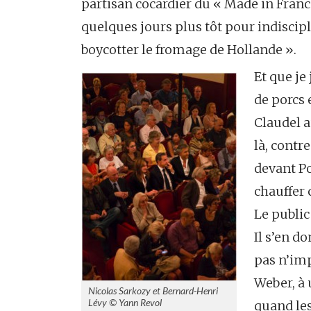
partisan cocardier du « Made in Fran
quelques jours plus tôt pour indiscipl
boycotter le fromage de Hollande ».
Et que je
de porcs 
Claudel a
là, contr
devant Po
chauffer 
Le public
Il s’en d
pas n’imp
Weber, à 
Nicolas Sarkozy et Bernard-Henri
Lévy © Yann Revol
quand les