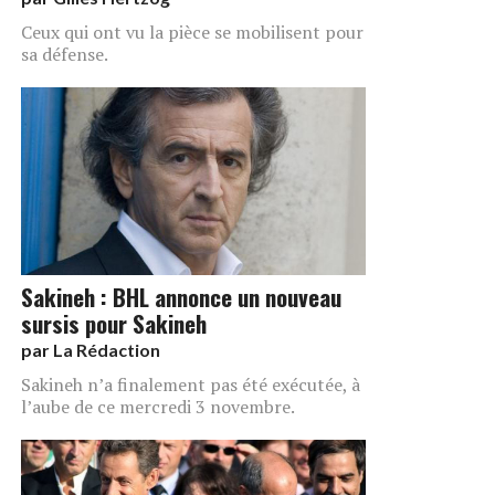
Ceux qui ont vu la pièce se mobilisent pour
sa défense.
Sakineh : BHL annonce un nouveau
sursis pour Sakineh
par
La Rédaction
Sakineh n’a finalement pas été exécutée, à
l’aube de ce mercredi 3 novembre.