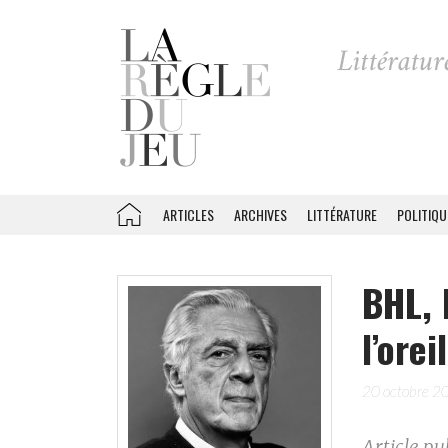
ARTICLES
ARCHIVES
LITTÉRATURE
POLITIQU
BHL,
l’ore
20 octobre 2
Article pu