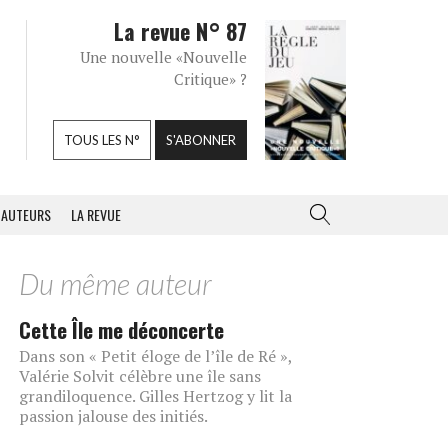
La revue N° 87
Une nouvelle «Nouvelle
Critique» ?
TOUS LES N°
S'ABONNER
AUTEURS
LA REVUE
Du même auteur
Cette Île me déconcerte
Dans son « Petit éloge de l’île de Ré »,
Valérie Solvit célèbre une île sans
grandiloquence. Gilles Hertzog y lit la
passion jalouse des initiés.