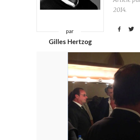
2014.


par
Gilles Hertzog