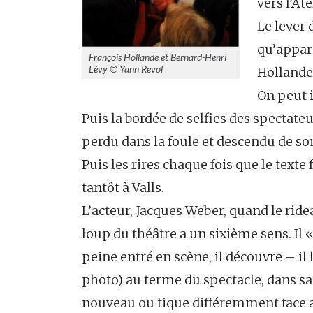
vers l’At
Le lever 
qu’appara
François Hollande et Bernard-Henri
Lévy © Yann Revol
Hollande 
On peut i
Puis la bordée de selfies des spectate
perdu dans la foule et descendu de so
Puis les rires chaque fois que le texte 
tantôt à Valls.
L’acteur, Jacques Weber, quand le ridea
loup du théâtre a un sixième sens. Il «
peine entré en scène, il découvre – il 
photo) au terme du spectacle, dans sa 
nouveau ou tique différemment face