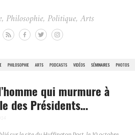
E
PHILOSOPHIE
ARTS
PODCASTS
VIDÉOS
SÉMINAIRES
PHOTOS
 l’homme qui murmure à
ille des Présidents…
014
blié sur le site du Huffington Post, le 10 octobre