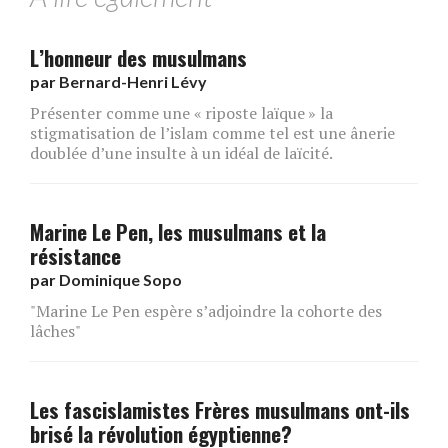
L’honneur des musulmans
par
Bernard-Henri Lévy
Présenter comme une « riposte laïque » la
stigmatisation de l’islam comme tel est une ânerie
doublée d’une insulte à un idéal de laïcité.
Marine Le Pen, les musulmans et la
résistance
par
Dominique Sopo
"Marine Le Pen espère s’adjoindre la cohorte des
lâches"
Les fascislamistes Frères musulmans ont-ils
brisé la révolution égyptienne?