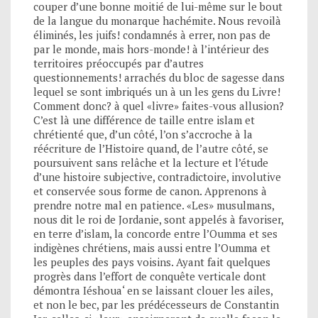
couper d’une bonne moitié de lui-même sur le bout
de la langue du monarque hachémite. Nous revoilà
éliminés, les juifs! condamnés à errer, non pas de
par le monde, mais hors-monde! à l’intérieur des
territoires préoccupés par d’autres
questionnements! arrachés du bloc de sagesse dans
lequel se sont imbriqués un à un les gens du Livre!
Comment donc? à quel «livre» faites-vous allusion?
C’est là une différence de taille entre islam et
chrétienté que, d’un côté, l’on s’accroche à la
réécriture de l’Histoire quand, de l’autre côté, se
poursuivent sans relâche et la lecture et l’étude
d’une histoire subjective, contradictoire, involutive
et conservée sous forme de canon. Apprenons à
prendre notre mal en patience. «Les» musulmans,
nous dit le roi de Jordanie, sont appelés à favoriser,
en terre d’islam, la concorde entre l’Oumma et ses
indigènes chrétiens, mais aussi entre l’Oumma et
les peuples des pays voisins. Ayant fait quelques
progrès dans l’effort de conquête verticale dont
démontra Iéshoua‘ en se laissant clouer les ailes,
et non le bec, par les prédécesseurs de Constantin