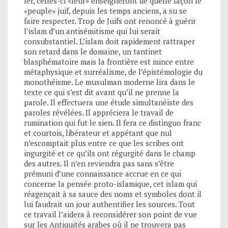
Ier, celles-ci «leur» enseigneront de quelle façon le
«peuple» juif, depuis les temps anciens, a su se
faire respecter. Trop de Juifs ont renoncé à guérir
l’islam d’un antisémitisme qui lui serait
consubstantiel. L’islam doit rapidement rattraper
son retard dans le domaine, un tantinet
blasphématoire mais la frontière est mince entre
métaphysique et surréalisme, de l’épistémologie du
monothéisme. Le musulman moderne lira dans le
texte ce qui s’est dit avant qu’il ne prenne la
parole. Il effectuera une étude simultanéiste des
paroles révélées. Il appréciera le travail de
rumination qui fut le sien. Il fera ce distinguo franc
et courtois, libérateur et appétant que nul
n’escomptait plus entre ce que les scribes ont
ingurgité et ce qu’ils ont régurgité dans le champ
des autres. Il n’en reviendra pas sans s’être
prémuni d’une connaissance accrue en ce qui
concerne la pensée proto-islamique, cet islam qui
réagençait à sa sauce des noms et symboles dont il
lui faudrait un jour authentifier les sources. Tout
ce travail l’aidera à reconsidérer son point de vue
sur les Antiquités arabes où il ne trouvera pas