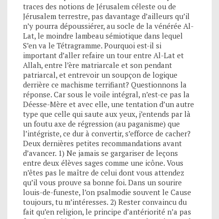
traces des notions de Jérusalem céleste ou de
Jérusalem terrestre, pas davantage d’ailleurs qu’il
n’y pourra dépoussiérer, au socle de la vénérée Al-
Lat, le moindre lambeau sémiotique dans lequel
S’en va le Tétragramme. Pourquoi est-il si
important d’aller refaire un tour entre Al-Lat et
Allah, entre l’ère matriarcale et son pendant
patriarcal, et entrevoir un soupçon de logique
derrière ce machisme terrifiant? Questionnons la
réponse. Car sous le voile intégral, n’est-ce pas la
Déesse-Mère et avec elle, une tentation d’un autre
type que celle qui saute aux yeux, j’entends par là
un foutu axe de régression (au paganisme) que
l’intégriste, ce dur à convertir, s’efforce de cacher?
Deux dernières petites recommandations avant
d’avancer. 1) Ne jamais se gargariser de leçons
entre deux élèves sages comme une icône. Vous
n’êtes pas le maître de celui dont vous attendez
qu’il vous prouve sa bonne foi. Dans un sourire
louis-de-funeste, l’on psalmodie souvent le Cause
toujours, tu m’intéresses. 2) Rester convaincu du
fait qu’en religion, le principe d’antériorité n’a pas