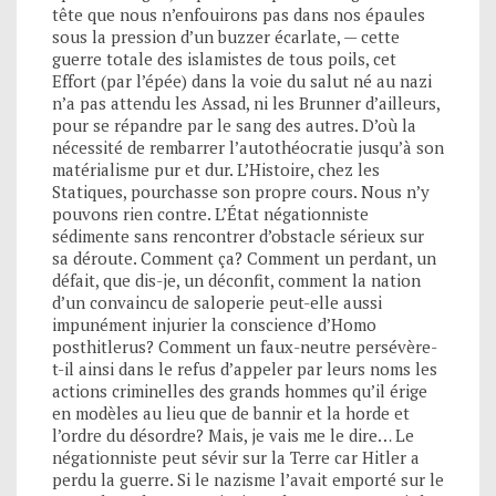
tête que nous n’enfouirons pas dans nos épaules
sous la pression d’un buzzer écarlate, — cette
guerre totale des islamistes de tous poils, cet
Effort (par l’épée) dans la voie du salut né au nazi
n’a pas attendu les Assad, ni les Brunner d’ailleurs,
pour se répandre par le sang des autres. D’où la
nécessité de rembarrer l’autothéocratie jusqu’à son
matérialisme pur et dur. L’Histoire, chez les
Statiques, pourchasse son propre cours. Nous n’y
pouvons rien contre. L’État négationniste
sédimente sans rencontrer d’obstacle sérieux sur
sa déroute. Comment ça? Comment un perdant, un
défait, que dis-je, un déconfit, comment la nation
d’un convaincu de saloperie peut-elle aussi
impunément injurier la conscience d’Homo
posthitlerus? Comment un faux-neutre persévère-
t-il ainsi dans le refus d’appeler par leurs noms les
actions criminelles des grands hommes qu’il érige
en modèles au lieu que de bannir et la horde et
l’ordre du désordre? Mais, je vais me le dire… Le
négationniste peut sévir sur la Terre car Hitler a
perdu la guerre. Si le nazisme l’avait emporté sur le