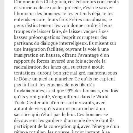
L’honneur des Chalgoumi, ces éclaireurs conscients
et soucieux de ce qui les précède, c’est de sauver
l’honneur des hommes. Je les entends déjà. Je les
entends encore, leurs faux Frères musulmans, je
peux distinctement les voir donner ordre à leurs
troupes de laisser faire, de laisser vaquer à ses
basses préoccupations l’esprit corrupteur des
partisans du dialogue interreligieux. Ils misent sur
une intégration facilitée, ouvrant la voie à une
immigration en hausse, offrant l’avantage d’un
rapport de forces inversé une fois achevée la
radicalisation des âmes qui, sujettes à moult
tentations, auront, bon gré mal gré, maintenu sous
le Dôme un pied au plancher. Ce qu’ils ne captent
pas là-haut, les ennemis de nos libertés
fondamentales, c’est que 99% des hommes, une fois
qu’ils y ont goûté, s’engouffrent dans le World
Trade Center afin d’en ressortir vivants, avec
autant de vies qu’ils auront pu arracher à un
sacrifice qui n’était pas le leur. Ces hommes se
découvrent les gardiens d’un mode de vie dont ils
participent de la conception qui, avec l’énergie d’un
réflexe rotulien, les pousse, à tout instant, à se