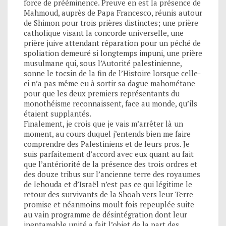
force de prééminence. Preuve en est la présence de
Mahmoud, auprès de Papa Francesco, réunis autour
de Shimon pour trois prières distinctes; une prière
catholique visant la concorde universelle, une
prière juive attendant réparation pour un péché de
spoliation demeuré si longtemps impuni, une prière
musulmane qui, sous l’Autorité palestinienne,
sonne le tocsin de la fin de l’Histoire lorsque celle-
ci n’a pas même eu à sortir sa dague mahométane
pour que les deux premiers représentants du
monothéisme reconnaissent, face au monde, qu’ils
étaient supplantés.
Finalement, je crois que je vais m’arrêter là un
moment, au cours duquel j’entends bien me faire
comprendre des Palestiniens et de leurs pros. Je
suis parfaitement d’accord avec eux quant au fait
que l’antériorité de la présence des trois ordres et
des douze tribus sur l’ancienne terre des royaumes
de Iehouda et d’Israël n’est pas ce qui légitime le
retour des survivants de la Shoah vers leur Terre
promise et néanmoins moult fois repeuplée suite
au vain programme de désintégration dont leur
inentamable unité a fait l’objet de la part des