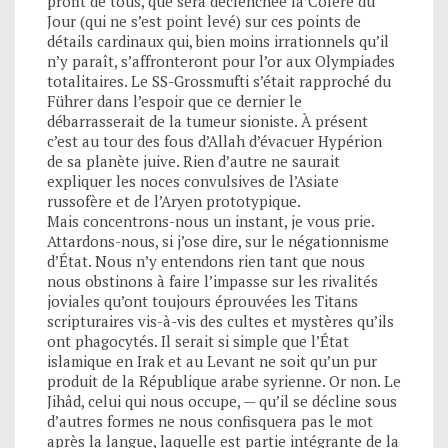
profit de tous, que sera déclenchée la Colère du
Jour (qui ne s’est point levé) sur ces points de
détails cardinaux qui, bien moins irrationnels qu’il
n’y paraît, s’affronteront pour l’or aux Olympiades
totalitaires. Le SS-Grossmufti s’était rapproché du
Führer dans l’espoir que ce dernier le
débarrasserait de la tumeur sioniste. À présent
c’est au tour des fous d’Allah d’évacuer Hypérion
de sa planète juive. Rien d’autre ne saurait
expliquer les noces convulsives de l’Asiate
russofère et de l’Aryen prototypique.
Mais concentrons-nous un instant, je vous prie.
Attardons-nous, si j’ose dire, sur le négationnisme
d’État. Nous n’y entendons rien tant que nous
nous obstinons à faire l’impasse sur les rivalités
joviales qu’ont toujours éprouvées les Titans
scripturaires vis-à-vis des cultes et mystères qu’ils
ont phagocytés. Il serait si simple que l’État
islamique en Irak et au Levant ne soit qu’un pur
produit de la République arabe syrienne. Or non. Le
Jihâd, celui qui nous occupe, — qu’il se décline sous
d’autres formes ne nous confisquera pas le mot
après la langue, laquelle est partie intégrante de la