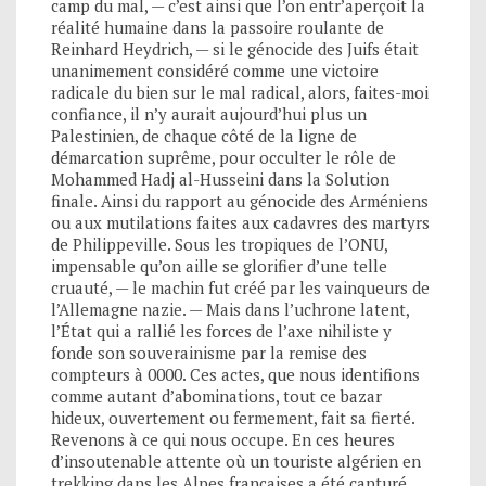
camp du mal, — c’est ainsi que l’on entr’aperçoit la
réalité humaine dans la passoire roulante de
Reinhard Heydrich, — si le génocide des Juifs était
unanimement considéré comme une victoire
radicale du bien sur le mal radical, alors, faites-moi
confiance, il n’y aurait aujourd’hui plus un
Palestinien, de chaque côté de la ligne de
démarcation suprême, pour occulter le rôle de
Mohammed Hadj al-Husseini dans la Solution
finale. Ainsi du rapport au génocide des Arméniens
ou aux mutilations faites aux cadavres des martyrs
de Philippeville. Sous les tropiques de l’ONU,
impensable qu’on aille se glorifier d’une telle
cruauté, — le machin fut créé par les vainqueurs de
l’Allemagne nazie. — Mais dans l’uchrone latent,
l’État qui a rallié les forces de l’axe nihiliste y
fonde son souverainisme par la remise des
compteurs à 0000. Ces actes, que nous identifions
comme autant d’abominations, tout ce bazar
hideux, ouvertement ou fermement, fait sa fierté.
Revenons à ce qui nous occupe. En ces heures
d’insoutenable attente où un touriste algérien en
trekking dans les Alpes françaises a été capturé