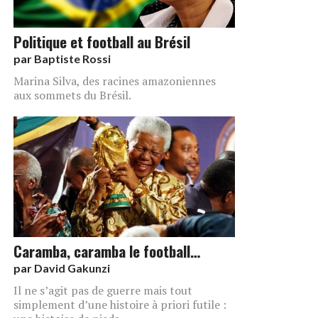
Politique et football au Brésil
par
Baptiste Rossi
Marina Silva, des racines amazoniennes
aux sommets du Brésil.
Caramba, caramba le football…
par
David Gakunzi
Il ne s’agit pas de guerre mais tout
simplement d’une histoire à priori futile :