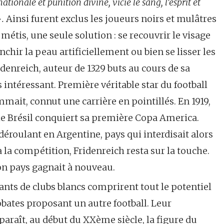
ationale et punition divine, vicie le sang, l’esprit et
».
Ainsi furent exclus les joueurs noirs et mulâtres
étis, une seule solution : se recouvrir le visage
nchir la peau artificiellement ou bien se lisser les
idenreich, auteur de 1329 buts au cours de sa
s intéressant. Première véritable star du football
mait, connut une carrière en pointillés. En 1919,
 le Brésil conquiert sa première Copa America.
déroulant en Argentine, pays qui interdisait alors
 la compétition, Fridenreich resta sur la touche.
son pays gagnait à nouveau.
eants de clubs blancs comprirent tout le potentiel
obates proposant un autre football. Leur
apparaît, au début du XXème siècle, la figure du