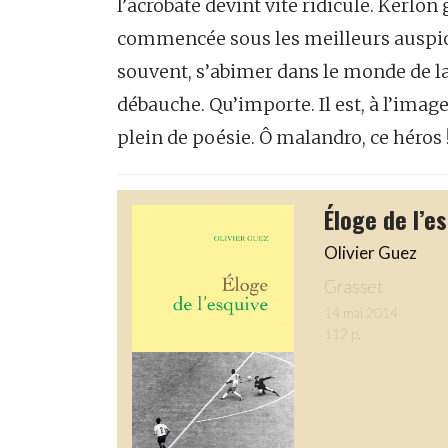
l’acrobate devint vite ridicule. Kerlo
commencée sous les meilleurs auspice
souvent, s’abimer dans le monde de la nu
débauche. Qu’importe. Il est, à l’image 
plein de poésie. Ô malandro, ce héros 
Éloge de l’e
Olivier Guez
Grasset
14 mai 2014
112 p.