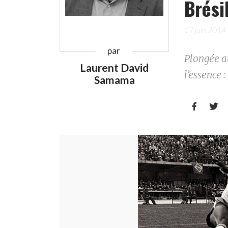
Brési
17 juin 2014
par
Plongée au
Laurent David
l’essence :
Samama

