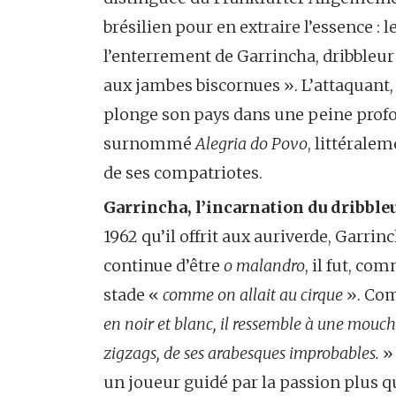
brésilien pour en extraire l’essence : le
l’enterrement de Garrincha, dribbleur 
aux jambes biscornues ». L’attaquant, 
plonge son pays dans une peine profon
surnommé
Alegria do Povo
, littérale
de ses compatriotes.
Garrincha, l’incarnation du dribble
1962 qu’il offrit aux auriverde, Garrin
continue d’être
o malandro
, il fut, com
stade «
comme on allait au cirque
». Com
en noir et blanc, il ressemble à une mouche
zigzags, de ses arabesques improbables.
» 
un joueur guidé par la passion plus que