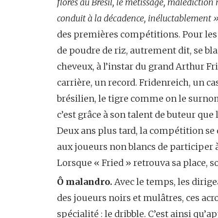
florès au Brésil, le métissage, malédiction n
conduit à la décadence, inéluctablement 
des premières compétitions. Pour les m
de poudre de riz, autrement dit, se bla
cheveux, à l’instar du grand Arthur Fr
carrière, un record. Fridenreich, un ca
brésilien, le tigre comme on le surnom
c’est grâce à son talent de buteur que
Deux ans plus tard, la compétition se 
aux joueurs non blancs de participer à
Lorsque « Fried » retrouva sa place, 
Ô malandro.
Avec le temps, les dirig
des joueurs noirs et mulâtres, ces acr
spécialité : le dribble. C’est ainsi qu’