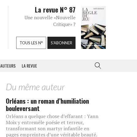
La revue N° 87
Une nouvelle «Nouvelle
Critique» ?
TOUS LES N°
S'ABONNER
AUTEURS
LA REVUE
Du même auteur
Orléans : un roman d’humiliation
bouleversant
Orléans a quelque chose d’effarant : Yann
Moix y entremêle poésie et terreur,
transformant son martyr infantile en
pages empreintes d’une véritable beauté.