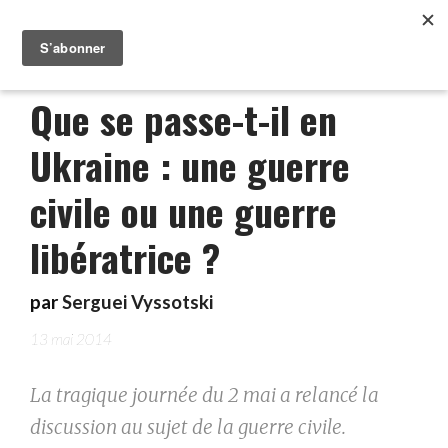
Que se passe-t-il en
Ukraine : une guerre
civile ou une guerre
libératrice ?
par
Serguei Vyssotski
13 mai 2014
La tragique journée du 2 mai a relancé la
discussion au sujet de la guerre civile.