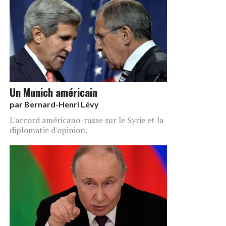
Un Munich américain
par
Bernard-Henri Lévy
L'accord américano-russe sur le Syrie et la
diplomatie d'opinion.