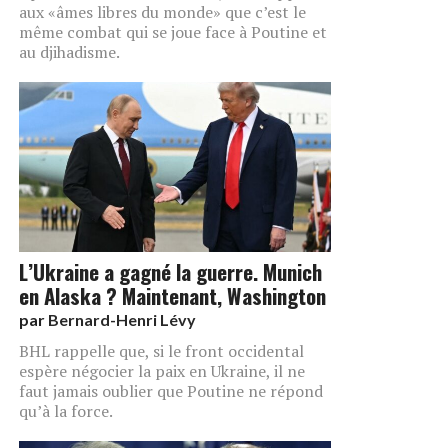
aux «âmes libres du monde» que c’est le
même combat qui se joue face à Poutine et
au djihadisme.
L’Ukraine a gagné la guerre. Munich
en Alaska ? Maintenant, Washington
par
Bernard-Henri Lévy
BHL rappelle que, si le front occidental
espère négocier la paix en Ukraine, il ne
faut jamais oublier que Poutine ne répond
qu’à la force.