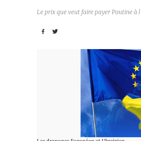
Le prix que veut faire payer Poutine à l’


Les drapeaux Européen et Ukrainien