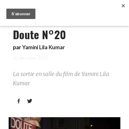
Doute N°20
par
Yamini Lila Kumar
10 décembre 2013
La sortie en salle du film de Yamini Lila
Kumar.

