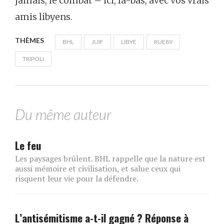
jamais, le combat – ici, là-bas, avec vos vrais
amis libyens.
THÈMES
BHL
JUIF
LIBYE
RUE89
TRIPOLI
Du même auteur
Le feu
Les paysages brûlent. BHL rappelle que la nature est
aussi mémoire et civilisation, et salue ceux qui
risquent leur vie pour la défendre.
L’antisémitisme a-t-il gagné ? Réponse à