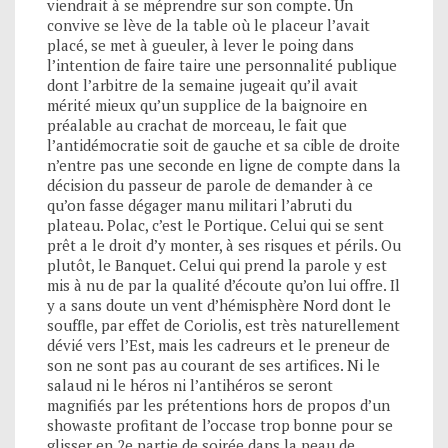
viendrait à se méprendre sur son compte. Un
convive se lève de la table où le placeur l’avait
placé, se met à gueuler, à lever le poing dans
l’intention de faire taire une personnalité publique
dont l’arbitre de la semaine jugeait qu’il avait
mérité mieux qu’un supplice de la baignoire en
préalable au crachat de morceau, le fait que
l’antidémocratie soit de gauche et sa cible de droite
n’entre pas une seconde en ligne de compte dans la
décision du passeur de parole de demander à ce
qu’on fasse dégager manu militari l’abruti du
plateau. Polac, c’est le Portique. Celui qui se sent
prêt a le droit d’y monter, à ses risques et périls. Ou
plutôt, le Banquet. Celui qui prend la parole y est
mis à nu de par la qualité d’écoute qu’on lui offre. Il
y a sans doute un vent d’hémisphère Nord dont le
souffle, par effet de Coriolis, est très naturellement
dévié vers l’Est, mais les cadreurs et le preneur de
son ne sont pas au courant de ses artifices. Ni le
salaud ni le héros ni l’antihéros se seront
magnifiés par les prétentions hors de propos d’un
showaste profitant de l’occase trop bonne pour se
glisser en 2e partie de soirée dans la peau de