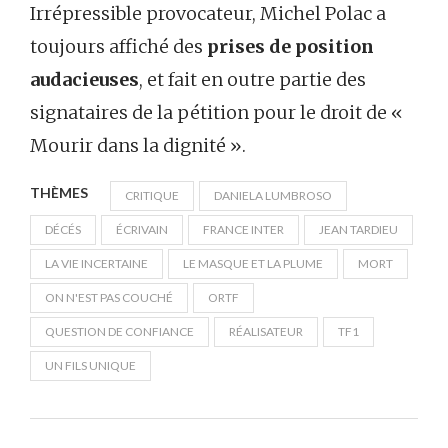
Irrépressible provocateur, Michel Polac a
toujours affiché des
prises de position
audacieuses
, et fait en outre partie des
signataires de la pétition pour le droit de «
Mourir dans la dignité ».
THÈMES
CRITIQUE
DANIELA LUMBROSO
DÉCÉS
ÉCRIVAIN
FRANCE INTER
JEAN TARDIEU
LA VIE INCERTAINE
LE MASQUE ET LA PLUME
MORT
ON N'EST PAS COUCHÉ
ORTF
QUESTION DE CONFIANCE
RÉALISATEUR
TF1
UN FILS UNIQUE