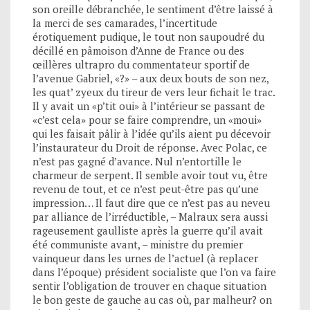
son oreille débranchée, le sentiment d’être laissé à
la merci de ses camarades, l’incertitude
érotiquement pudique, le tout non saupoudré du
décillé en pâmoison d’Anne de France ou des
œillères ultrapro du commentateur sportif de
l’avenue Gabriel, «?» – aux deux bouts de son nez,
les quat’ zyeux du tireur de vers leur fichait le trac.
Il y avait un «p’tit oui» à l’intérieur se passant de
«c’est cela» pour se faire comprendre, un «moui»
qui les faisait pâlir à l’idée qu’ils aient pu décevoir
l’instaurateur du Droit de réponse. Avec Polac, ce
n’est pas gagné d’avance. Nul n’entortille le
charmeur de serpent. Il semble avoir tout vu, être
revenu de tout, et ce n’est peut-être pas qu’une
impression… Il faut dire que ce n’est pas au neveu
par alliance de l’irréductible, – Malraux sera aussi
rageusement gaulliste après la guerre qu’il avait
été communiste avant, – ministre du premier
vainqueur dans les urnes de l’actuel (à replacer
dans l’époque) président socialiste que l’on va faire
sentir l’obligation de trouver en chaque situation
le bon geste de gauche au cas où, par malheur? on