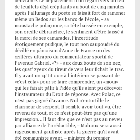
délivrance. Le déplacement d’un regard vers un feu
de feuillets déjà crépitants au bout de cinq minutes
après l’allumage du poste se faisait fort de ramener
même un Bedos sur les bancs de l’école, – sa
moustache polaçonne, sa tête baissée en exemple,
son oreille débranchée, le sentiment d’être laissé à
la merci de ses camarades, l’incertitude
érotiquement pudique, le tout non saupoudré du
décillé en pâmoison d’Anne de France ou des
œillères ultrapro du commentateur sportif de
l’avenue Gabriel, «?» – aux deux bouts de son nez,
les quat’ zyeux du tireur de vers leur fichait le trac.
Il y avait un «p’tit oui» à l’intérieur se passant de
«c’est cela» pour se faire comprendre, un «moui»
qui les faisait pâlir à l’idée qu’ils aient pu décevoir
l’instaurateur du Droit de réponse. Avec Polac, ce
n’est pas gagné d’avance. Nul n’entortille le
charmeur de serpent. Il semble avoir tout vu, être
revenu de tout, et ce n’est peut-être pas qu’une
impression… Il faut dire que ce n’est pas au neveu
par alliance de l’irréductible, – Malraux sera aussi
rageusement gaulliste après la guerre qu’il avait
été communiste avant, – ministre du premier