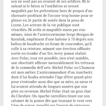
son ne sont pas au courant de ses artifices. Ni le
salaud ni le héros ni l’antihéros se seront
magnifiés par les prétentions hors de propos d’un
showaste profitant de l’occase trop bonne pour se
glisser en 2e partie de soirée dans la peau de
Leone. Les acteurs de la vie publique sont
véracifiés. Ni avilis ni magnifiés sinon par eux-
mêmes. Ainsi de l’aristocratissime Serge Morgan de
Koralnik, emplissant d’une haleine à 70 degrés son
ballon de baudruche en forme de concombre, qu’il
colle à sa ceinture, mimant une érection sifflante
sortie en trombe d’un Tex Avery jamais réalisé.
Avec Polac, tout est possible, rien n’est nuisible,
une obscénité affleure inexorablement les tréteaux
de la commedia dell’arte. Michel Polac ou L’humour
est mon métier. L’anticommandant d’un Auschwitz
dont il lui faudra atteindre l’âge d’être grand-père
pour s’entendre nous dire que sa mère, sa sœur et
lui avaient attendu de longues années que son
père en revienne. Michel Polac était un gros chat
du Cheshire. Un Apache carrollien tirant sur son
calumet de la poisse dès que tournait le vent vers
l’âge de raison, tenaillé par l’espoir de retrouver