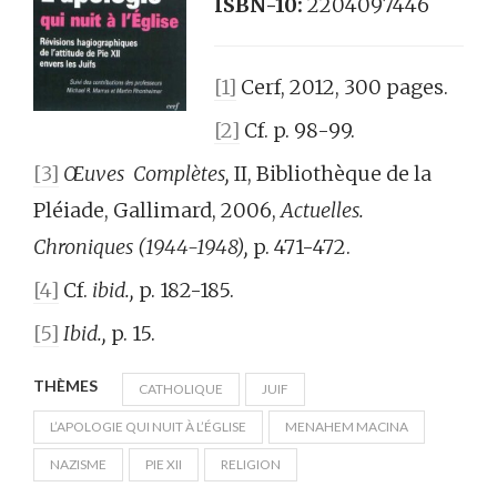
ISBN-10:
2204097446
[1]
Cerf, 2012, 300 pages.
[2]
Cf. p. 98-99.
[3]
Œuves Complètes,
II, Bibliothèque de la
Pléiade, Gallimard, 2006,
Actuelles.
Chroniques (1944-1948),
p. 471-472.
[4]
Cf.
ibid.,
p. 182-185.
[5]
Ibid.,
p. 15.
THÈMES
CATHOLIQUE
JUIF
L’APOLOGIE QUI NUIT À L’ÉGLISE
MENAHEM MACINA
NAZISME
PIE XII
RELIGION