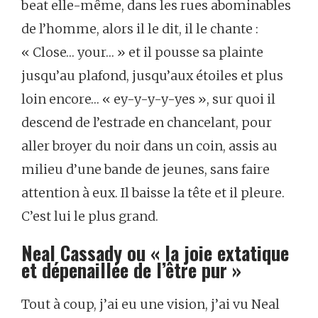
beat
elle-même,
dans
les
rues
abominables
de
l’homme,
alors
il
le
dit,
il
le
chante :
« Close…
your… »
et
il
pousse
sa
plainte
jusqu’au
plafond,
jusqu’aux
étoiles
et
plus
loin
encore…
« ey-y-y-y-yes »,
sur
quoi
il
descend
de
l’estrade
en
chancelant,
pour
aller
broyer
du
noir
dans
un
coin,
assis
au
milieu
d’une
bande
de
jeunes,
sans
faire
attention
à
eux.
Il
baisse
la
tête
et
il
pleure.
C’est
lui
le
plus
grand.
Neal
Cassady
ou
« la
joie
extatique
et
dépenaillée
de
l’être
pur »
Tout
à
coup,
j’ai
eu
une
vision,
j’ai
vu
Neal