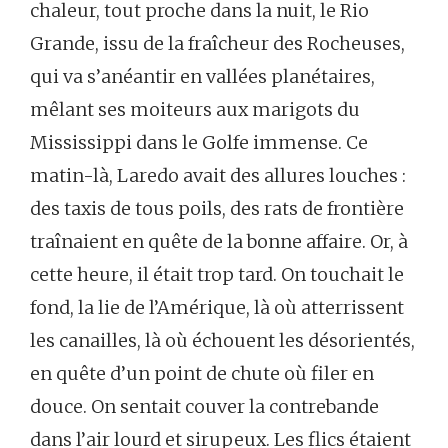
chaleur,
tout
proche
dans
la
nuit,
le
Rio
Grande,
issu
de
la
fraîcheur
des
Rocheuses,
qui
va
s’anéantir
en
vallées
planétaires,
mêlant
ses
moiteurs
aux
marigots
du
Mississippi
dans
le
Golfe
immense.
Ce
matin-là,
Laredo
avait
des
allures
louches :
des
taxis
de
tous
poils,
des
rats
de
frontière
traînaient
en
quête
de
la
bonne
affaire.
Or,
à
cette
heure,
il
était
trop
tard.
On
touchait
le
fond,
la
lie
de
l’Amérique,
là
où
atterrissent
les
canailles,
là
où
échouent
les
désorientés,
en
quête
d’un
point
de
chute
où
filer
en
douce.
On
sentait
couver
la
contrebande
dans
l’air
lourd
et
sirupeux.
Les
flics
étaient