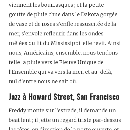
viennent
les
bourrasques ;
et
la
petite
goutte
de
pluie
chue
dans
le
Dakota
gorgée
de
vase
et
de
roses
s’enfle
ressuscitée
de
la
mer,
s’envole
refleurir
dans
les
ondes
mêlées
du
lit
du
Mississippi,
elle
revit.
Ainsi
nous,
Américains,
ensemble,
nous
tendons
telle
la
pluie
vers
le
Fleuve
Unique
de
l’Ensemble
qui
va
vers
la
mer,
et
au-delà,
nul
d’entre
nous
ne
sait
où.
Jazz
à
Howard
Street,
San
Francisco
Freddy
monte
sur
l’estrade,
il
demande
un
beat
lent ;
il
jette
un
regard
triste
par-dessus
les
têtes,
en
direction
de
la
porte
ouverte,
et