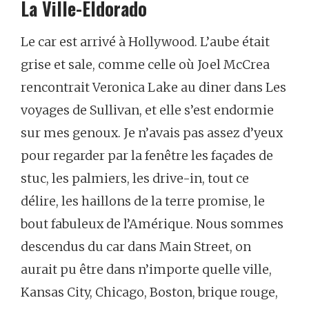
La
Ville-Eldorado
Le
car
est
arrivé
à
Hollywood.
L’aube
était
grise
et
sale,
comme
celle
où
Joel
McCrea
rencontrait
Veronica
Lake
au
diner
dans
Les
voyages
de
Sullivan
,
et
elle
s’est
endormie
sur
mes
genoux.
Je
n’avais
pas
assez
d’yeux
pour
regarder
par
la
fenêtre
les
façades
de
stuc,
les
palmiers,
les
drive-in,
tout
ce
délire,
les
haillons
de
la
terre
promise,
le
bout
fabuleux
de
l’Amérique.
Nous
sommes
descendus
du
car
dans
Main
Street,
on
aurait
pu
être
dans
n’importe
quelle
ville,
Kansas
City,
Chicago,
Boston,
brique
rouge,