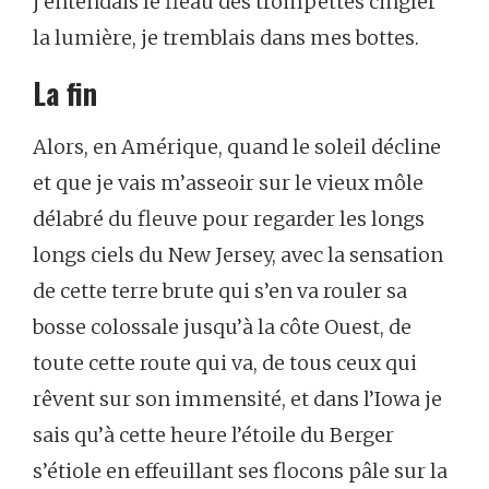
j’entendais
le
fléau
des
trompettes
cingler
la
lumière,
je
tremblais
dans
mes
bottes.
La
fin
Alors,
en
Amérique,
quand
le
soleil
décline
et
que
je
vais
m’asseoir
sur
le
vieux
môle
délabré
du
fleuve
pour
regarder
les
longs
longs
ciels
du
New
Jersey,
avec
la
sensation
de
cette
terre
brute
qui
s’en
va
rouler
sa
bosse
colossale
jusqu’à
la
côte
Ouest,
de
toute
cette
route
qui
va,
de
tous
ceux
qui
rêvent
sur
son
immensité,
et
dans
l’Iowa
je
sais
qu’à
cette
heure
l’étoile
du
Berger
s’étiole
en
effeuillant
ses
flocons
pâle
sur
la