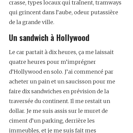
crasse,
types
locaux
qui
traînent,
tramways
qui
grincent
dans
l’aube,
odeur
putassière
de
la
grande
ville.
Un
sandwich
à
Hollywood
Le
car
partait
à
dix
heures,
ça
me
laissait
quatre
heures
pour
m’imprégner
d’Hollywood
en
solo.
J’ai
commencé
par
acheter
un
pain
et
un
saucisson
pour
me
faire
dix
sandwiches
en
prévision
de
la
traversée
du
continent.
Il
me
restait
un
dollar.
Je
me
suis
assis
sur
le
muret
de
ciment
d’un
parking,
derrière
les
immeubles,
et
je
me
suis
fait
mes