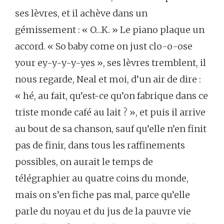
ses
lèvres,
et
il
achève
dans
un
gémissement :
« O…K. »
Le
piano
plaque
un
accord.
« So
baby
come
on
just
clo-o-ose
your
ey-y-y-y-yes »,
ses
lèvres
tremblent,
il
nous
regarde,
Neal
et
moi,
d’un
air
de
dire :
« hé,
au
fait,
qu’est-ce
qu’on
fabrique
dans
ce
triste
monde
café
au
lait ? »,
et
puis
il
arrive
au
bout
de
sa
chanson,
sauf
qu’elle
n’en
finit
pas
de
finir,
dans
tous
les
raffinements
possibles,
on
aurait
le
temps
de
télégraphier
au
quatre
coins
du
monde,
mais
on
s’en
fiche
pas
mal,
parce
qu’elle
parle
du
noyau
et
du
jus
de
la
pauvre
vie