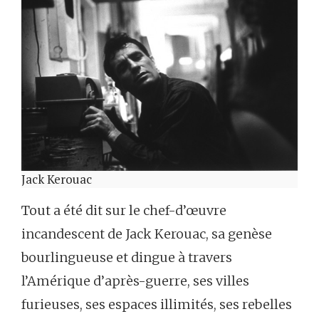
Jack Kerouac
Tout
a
été
dit
sur
le
chef-d
’
œuvre
incandescent
de
Jack
Kerouac,
sa
genèse
bourlingueuse
et
dingue
à
travers
l’Amérique
d’après-guerre,
ses
villes
furieuses,
ses
espaces
illimités,
ses
rebelles