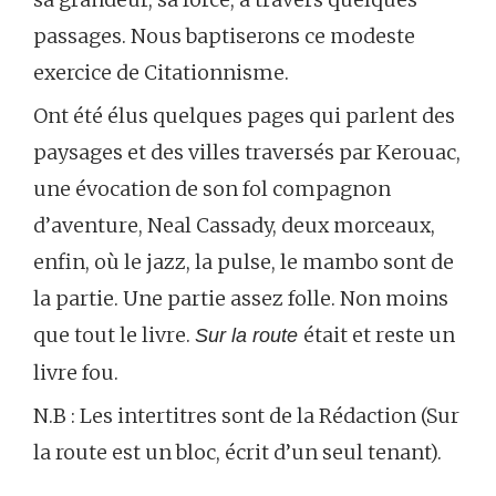
passages.
Nous
baptiserons
ce
modeste
exercice
de
Citationnisme.
Ont
été
élus
quelques
pages
qui
parlent
des
paysages
et
des
villes
traversés
par
Kerouac,
une
évocation
de
son
fol
compagnon
d’aventure,
Neal
Cassady,
deux
morceaux,
enfin,
où
le
jazz,
la
pulse,
le
mambo
sont
de
la
partie.
Une
partie
assez
folle.
Non
moins
que
tout
le
livre.
était
et
reste
un
Sur la route
livre
fou.
N.B :
Les
intertitres
sont
de
la
Rédaction
(
Sur
la
route
est
un
bloc,
écrit
d’un
seul
tenant).