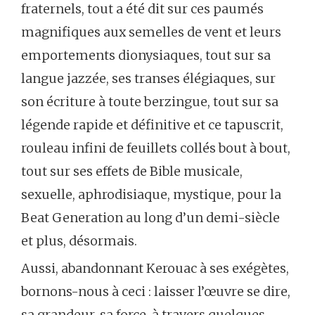
fraternels,
tout
a
été
dit
sur
ces
paumés
magnifiques
aux
semelles
de
vent
et
leurs
emportements
dionysiaques,
tout
sur
sa
langue
jazzée,
ses
transes
élégiaques,
sur
son
écriture
à
toute
berzingue,
tout
sur
sa
légende
rapide
et
définitive
et
ce
tapuscrit,
rouleau
infini
de
feuillets
collés
bout
à
bout,
tout
sur
ses
effets
de
Bible
musicale,
sexuelle,
aphrodisiaque,
mystique,
pour
la
Beat
Generation
au
long
d’un
demi-siècle
et
plus,
désormais.
Aussi,
abandonnant
Kerouac
à
ses
exégètes,
bornons-nous
à
ceci :
laisser
l
’
œuvre
se
dire,
sa
grandeur,
sa
force,
à
travers
quelques