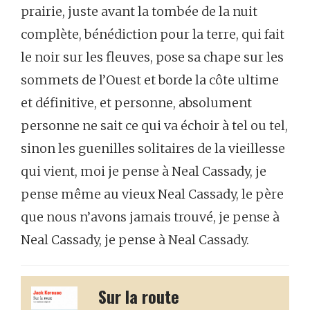
prairie,
juste
avant
la
tombée
de
la
nuit
complète,
bénédiction
pour
la
terre,
qui
fait
le
noir
sur
les
fleuves,
pose
sa
chape
sur
les
sommets
de
l’Ouest
et
borde
la
côte
ultime
et
définitive,
et
personne,
absolument
personne
ne
sait
ce
qui
va
échoir
à
tel
ou
tel,
sinon
les
guenilles
solitaires
de
la
vieillesse
qui
vient,
moi
je
pense
à
Neal
Cassady,
je
pense
même
au
vieux
Neal
Cassady,
le
père
que
nous
n’avons
jamais
trouvé,
je
pense
à
Neal
Cassady,
je
pense
à
Neal
Cassady.
Sur la route