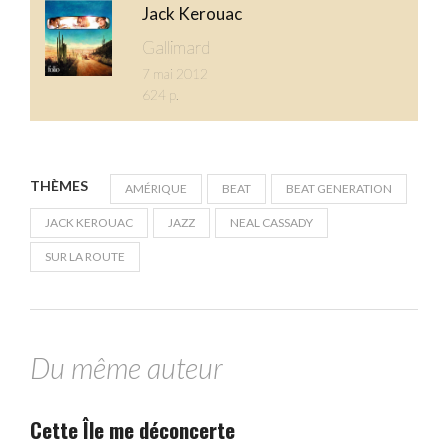
Jack Kerouac
Gallimard
7 mai 2012
624 p.
THÈMES
AMÉRIQUE
BEAT
BEAT GENERATION
JACK KEROUAC
JAZZ
NEAL CASSADY
SUR LA ROUTE
Du même auteur
Cette Île me déconcerte