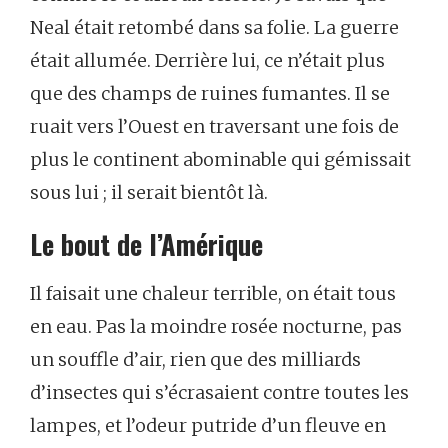
Neal
était
retombé
dans
sa
folie.
La
guerre
était
allumée.
Derrière
lui,
ce
n’était
plus
que
des
champs
de
ruines
fumantes.
Il
se
ruait
vers
l’Ouest
en
traversant
une
fois
de
plus
le
continent
abominable
qui
gémissait
sous
lui ;
il
serait
bientôt
là.
Le
bout
de
l’Amérique
Il
faisait
une
chaleur
terrible,
on
était
tous
en
eau.
Pas
la
moindre
rosée
nocturne,
pas
un
souffle
d’air,
rien
que
des
milliards
d’insectes
qui
s’écrasaient
contre
toutes
les
lampes,
et
l’odeur
putride
d’un
fleuve
en