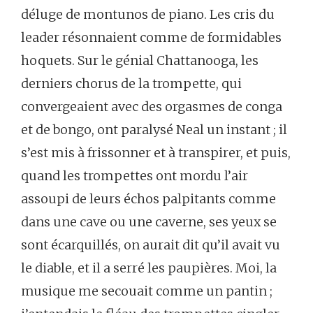
déluge
de
montunos
de
piano.
Les
cris
du
leader
résonnaient
comme
de
formidables
hoquets.
Sur
le
génial
Chattanooga
,
les
derniers
chorus
de
la
trompette,
qui
convergeaient
avec
des
orgasmes
de
conga
et
de
bongo,
ont
paralysé
Neal
un
instant ;
il
s’est
mis
à
frissonner
et
à
transpirer,
et
puis,
quand
les
trompettes
ont
mordu
l’air
assoupi
de
leurs
échos
palpitants
comme
dans
une
cave
ou
une
caverne,
ses
yeux
se
sont
écarquillés,
on
aurait
dit
qu’il
avait
vu
le
diable,
et
il
a
serré
les
paupières.
Moi,
la
musique
me
secouait
comme
un
pantin ;