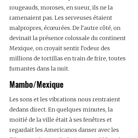
rougeauds,
moroses,
en
sueur,
ils
ne
la
ramenaient
pas.
Les
serveuses
étaient
malpropres,
écœurées.
De
l’autre
côté,
on
devinait
la
présence
colossale
du
continent
Mexique,
on
croyait
sentir
l’odeur
des
millions
de
tortillas
en
train
de
frire,
toutes
fumantes
dans
la
nuit.
Mambo/Mexique
Les
sons
et
les
vibrations
nous
rentraient
dedans
direct.
En
quelques
minutes,
la
moitié
de
la
ville
était
à
ses
fenêtres
et
regardait
les
Americanos
danser
avec
les