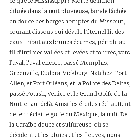
ce
que
le
Mississippi ?
Morte
de
limon
diluée
dans
la
nuit
pluvieuse,
bonde
lâchée
en
douce
des
berges
abruptes
du
Missouri,
courant
dissous
qui
dévale
l’éternel
lit
des
eaux,
tribut
aux
brunes
écumes,
périple
au
fil
d’infinies
vallées
et
levées
et
fourrés,
vers
l’aval,
l’aval
encore,
passé
Memphis,
Greenville,
Eudora,
Vickburg,
Natchez,
Port
Allen,
et
Port
Orléans,
et
la
Pointe
des
Deltas,
passé
Potash,
Venice
et
le
Grand
Golfe
de
la
Nuit,
et
au-delà.
Ainsi
les
étoiles
réchauffent
de
leur
éclat
le
golfe
du
Mexique,
la
nuit.
De
la
Caraïbe
douce
et
sulfureuse,
où
se
décident
et
les
pluies
et
les
fleuves,
nous