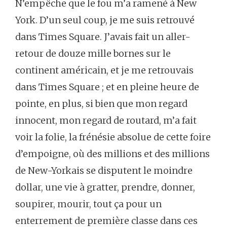
N’empêche
que
le
fou
m’a
ramené
à
New
York.
D’un
seul
coup,
je
me
suis
retrouvé
dans
Times
Square.
J’avais
fait
un
aller-
retour
de
douze
mille
bornes
sur
le
continent
américain,
et
je
me
retrouvais
dans
Times
Square ;
et
en
pleine
heure
de
pointe,
en
plus,
si
bien
que
mon
regard
innocent,
mon
regard
de
routard,
m’a
fait
voir
la
folie,
la
frénésie
absolue
de
cette
foire
d’empoigne,
où
des
millions
et
des
millions
de
New-Yorkais
se
disputent
le
moindre
dollar,
une
vie
à
gratter,
prendre,
donner,
soupirer,
mourir,
tout
ça
pour
un
enterrement
de
première
classe
dans
ces