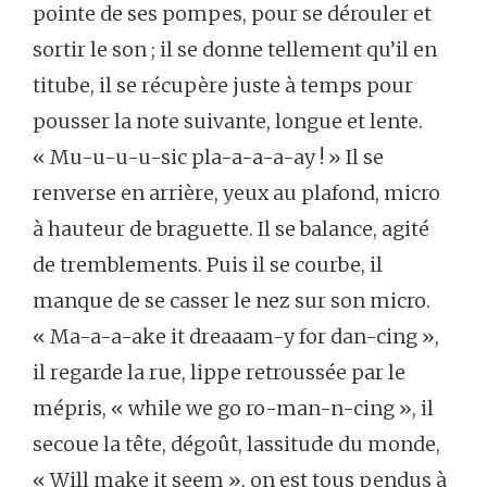
pointe
de
ses
pompes,
pour
se
dérouler
et
sortir
le
son ;
il
se
donne
tellement
qu’il
en
titube,
il
se
récupère
juste
à
temps
pour
pousser
la
note
suivante,
longue
et
lente.
« Mu-u-u-u-sic
pla-a-a-a-ay ! »
Il
se
renverse
en
arrière,
yeux
au
plafond,
micro
à
hauteur
de
braguette.
Il
se
balance,
agité
de
tremblements.
Puis
il
se
courbe,
il
manque
de
se
casser
le
nez
sur
son
micro.
« Ma-a-a-ake
it
dreaaam-y
for
dan-cing »,
il
regarde
la
rue,
lippe
retroussée
par
le
mépris,
« while
we
go
ro-man-n-cing »,
il
secoue
la
tête,
dégoût,
lassitude
du
monde,
« Will
make
it
seem »,
on
est
tous
pendus
à