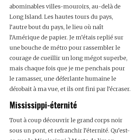
abominables
villes-mouroirs,
au-delà
de
Long
Island.
Les
hautes
tours
du
pays,
l’autre
bout
du
pays,
le
lieu
où
naît
l’Amérique
de
papier.
Je
m’étais
replié
sur
une
bouche
de
métro
pour
rassembler
le
courage
de
cueillir
un
long
mégot
superbe,
mais
chaque
fois
que
je
me
penchais
pour
le
ramasser,
une
déferlante
humaine
le
dérobait
à
ma
vue,
et
ils
ont
fini
par
l’écraser.
Mississippi-éternité
Tout
à
coup
découvrir
le
grand
corps
noir
sous
un
pont,
et
refranchir
l’éternité.
Qu’est-