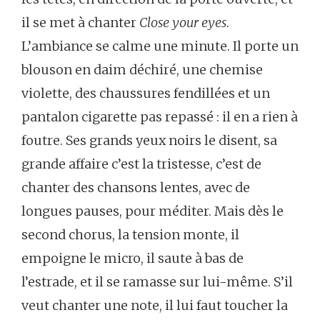
il
se
met
à
chanter
Close
your
eyes
.
L’ambiance
se
calme
une
minute.
Il
porte
un
blouson
en
daim
déchiré,
une
chemise
violette,
des
chaussures
fendillées
et
un
pantalon
cigarette
pas
repassé :
il
en
a
rien
à
foutre.
Ses
grands
yeux
noirs
le
disent,
sa
grande
affaire
c’est
la
tristesse,
c’est
de
chanter
des
chansons
lentes,
avec
de
longues
pauses,
pour
méditer.
Mais
dès
le
second
chorus,
la
tension
monte,
il
empoigne
le
micro,
il
saute
à
bas
de
l’estrade,
et
il
se
ramasse
sur
lui-même.
S’il
veut
chanter
une
note,
il
lui
faut
toucher
la