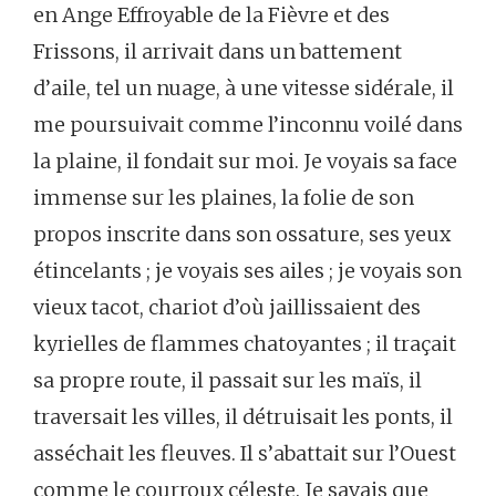
en
Ange
Effroyable
de
la
Fièvre
et
des
Frissons,
il
arrivait
dans
un
battement
d’aile,
tel
un
nuage,
à
une
vitesse
sidérale,
il
me
poursuivait
comme
l’inconnu
voilé
dans
la
plaine,
il
fondait
sur
moi.
Je
voyais
sa
face
immense
sur
les
plaines,
la
folie
de
son
propos
inscrite
dans
son
ossature,
ses
yeux
étincelants ;
je
voyais
ses
ailes ;
je
voyais
son
vieux
tacot,
chariot
d’où
jaillissaient
des
kyrielles
de
flammes
chatoyantes ;
il
traçait
sa
propre
route,
il
passait
sur
les
maïs,
il
traversait
les
villes,
il
détruisait
les
ponts,
il
asséchait
les
fleuves.
Il
s’abattait
sur
l’Ouest
comme
le
courroux
céleste.
Je
savais
que