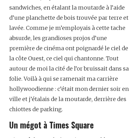
sandwiches,
en
étalant
la
moutarde
à
l’aide
d’une
planchette
de
bois
trouvée
par
terre
et
lavée.
Comme
je
m’employais
à
cette
tache
absurde,
les
grandioses
projos
d’une
première
de
cinéma
ont
poignardé
le
ciel
de
la
côte
Ouest,
ce
ciel
qui
chantonne.
Tout
autour
de
moi
la
cité
de
l’or
bruissait
dans
sa
folie.
Voilà
à
qui
se
ramenait
ma
carrière
hollywoodienne :
c
’
était
mon
dernier
soir
en
ville
et
j’étalais
de
la
moutarde,
derrière
des
chiottes
de
parking.
Un
mégot
à
Times
Square