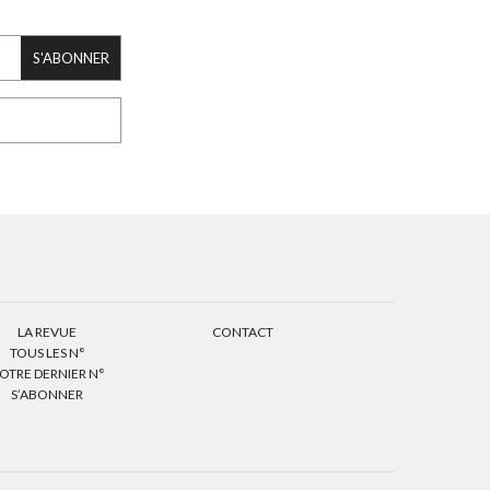
S'ABONNER
LA REVUE
CONTACT
TOUS LES N°
OTRE DERNIER N°
S’ABONNER