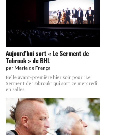
Aujourd’hui sort « Le Serment de
Tobrouk » de BHL
par
Maria de França
Belle avant-première hier soir pour "Le
Serment de Tobrouk" qui sort ce mercredi
en salles