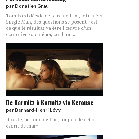
par
Donatien Grau
Tom Ford décide de faire un film, intitulé A
Single Man, des questions se posent : est-
ce que le résultat va être l’œuvre d’un
couturier au cinéma, ou d’un ...
De Karmitz à Karmitz via Kerouac
par
Bernard-Henri Lévy
Il reste, au fond de l’air, un peu de cet «
esprit de mai »