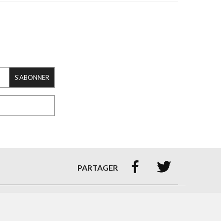
S'ABONNER


PARTAGER