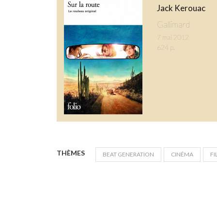
Jack Kerouac
Gallimard
7 mai 2012
624 p.
THÈMES
BEAT GENERATION
CINÉMA
FI